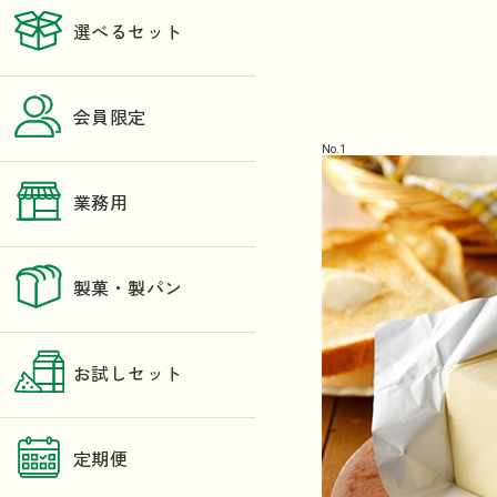
選べるセット
会員限定
No.
1
業務用
製菓・製パン
お試しセット
定期便