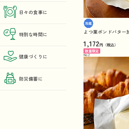
日々の食事に
よつ葉ポンドバター加塩
特別な時間に
1,172
円（税込）
数量限定
No.
2
健康づくりに
防災備蓄に