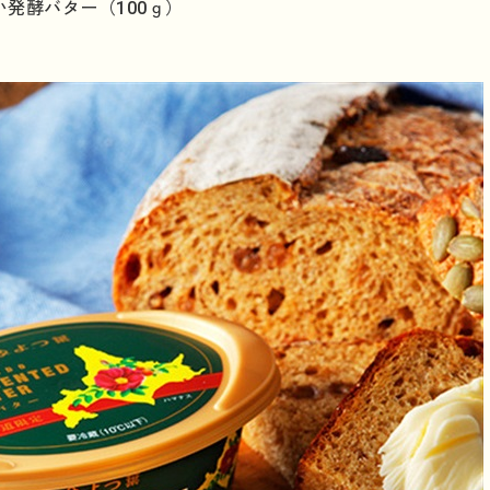
発酵バター（100ｇ）