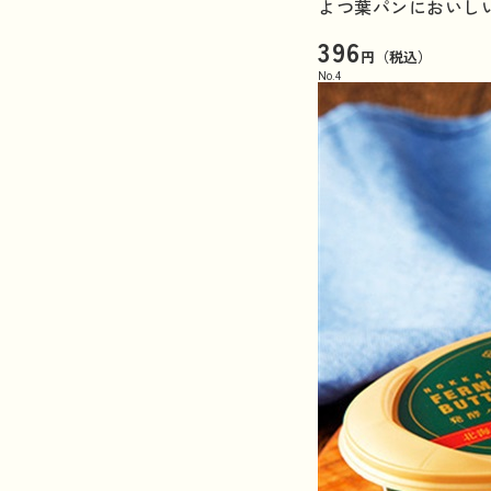
よつ葉パンにおいしい
396
円（税込）
No.
4