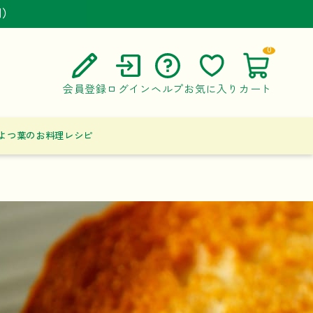
円）
円）
円）
0
会員登録
ログイン
ヘルプ
お気に入り
カート
ご利用ガイド
よつ葉のお料理レシピ
よくある質問
お問い合わせ