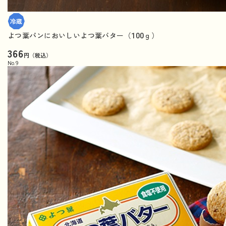
よつ葉パンにおいしいよつ葉バター（100ｇ）
366
円（税込）
No.
9