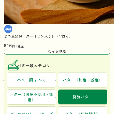
よつ葉発酵バター〔ビン入り〕（113ｇ）
816
円（税込）
もっと見る
バター類カテゴリ
バター類 すべて
バター（加塩・減塩）
バター（食塩不使用・無
発酵バター
塩）