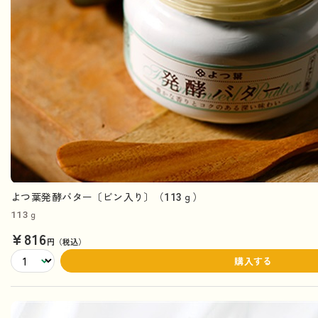
よつ葉発酵バター〔ビン入り〕（113ｇ）
113ｇ
¥816
円（税込）
購入する