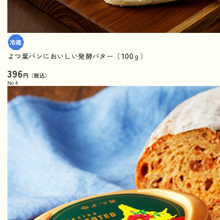
よつ葉パンにおいしい発酵バター（100ｇ）
396
円（税込）
No.
4