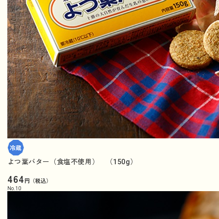
よつ葉バター（食塩不使用） （150g）
464
円（税込）
No.
10