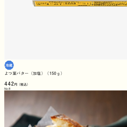
よつ葉バター（加塩）（150ｇ）
442
円（税込）
No.
8