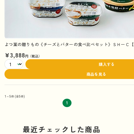
よつ葉の贈りもの《チーズとバターの食べ比べセット》ＳＨーＣ【
¥3,888
円（税込）
購入する
商品を見る
1～5件
(全5件)
1
最近チェックした商品