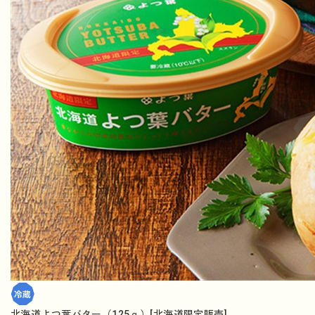
北海道よつ葉バター（125ｇ）[北海道限定販売]