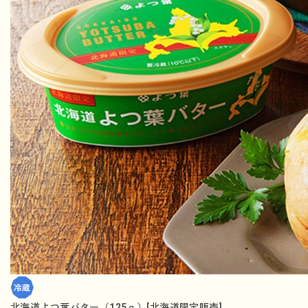
北海道よつ葉バター（125ｇ）[北海道限定販売]