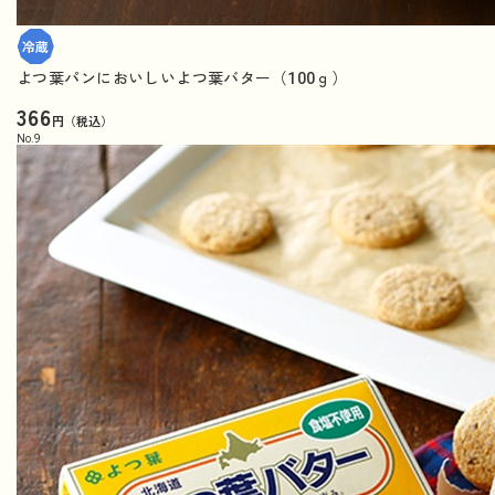
よつ葉パンにおいしいよつ葉バター（100ｇ）
366
円（税込）
No.
9