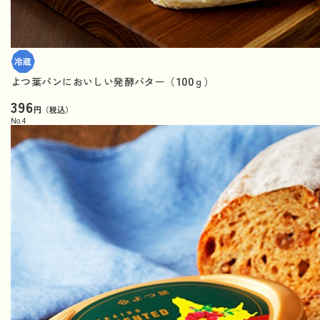
よつ葉パンにおいしい発酵バター（100ｇ）
396
円（税込）
No.
4