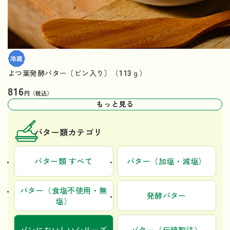
よつ葉発酵バター〔ビン入り〕（113ｇ）
816
円（税込）
もっと見る
バター類カテゴリ
バター類 すべて
バター（加塩・減塩）
バター（食塩不使用・無
発酵バター
塩）