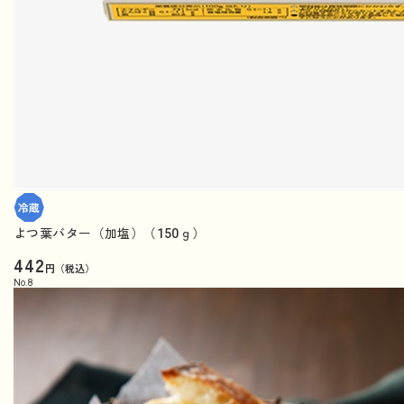
よつ葉バター（加塩）（150ｇ）
442
円（税込）
No.
8