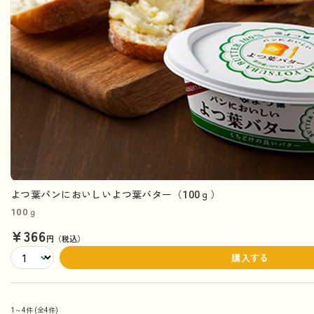
よつ葉パンにおいしいよつ葉バター（100ｇ）
100ｇ
¥366
円（税込）
購入する
1～4件
(全4件)