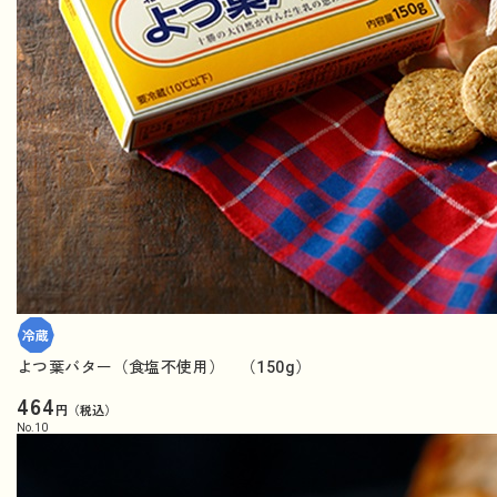
よつ葉バター（食塩不使用） （150g）
464
円（税込）
No.
10