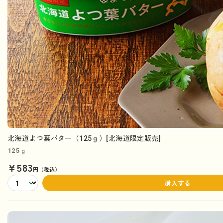
北海道よつ葉バター（125ｇ）[北海道限定販売]
125ｇ
¥583
円（税込）
購入する