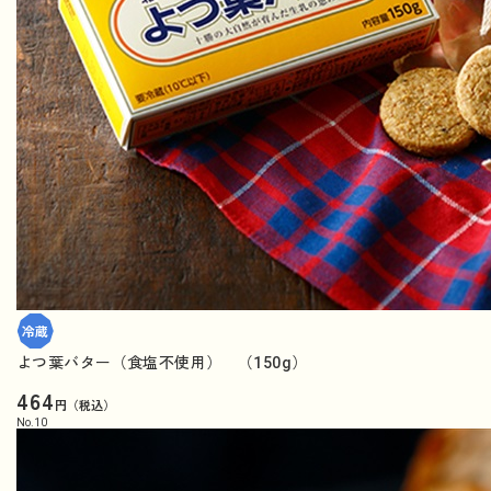
よつ葉バター（食塩不使用） （150g）
464
円（税込）
No.
10