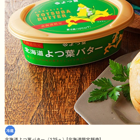
北海道よつ葉バター（125ｇ）[北海道限定販売]