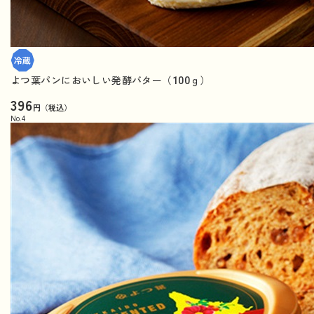
よつ葉パンにおいしい発酵バター（100ｇ）
396
円（税込）
No.
4