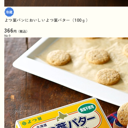
よつ葉パンにおいしいよつ葉バター（100ｇ）
366
円（税込）
No.
9