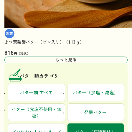
よつ葉発酵バター〔ビン入り〕（113ｇ）
816
円（税込）
もっと見る
バター類カテゴリ
バター類 すべて
バター（加塩・減塩）
バター（食塩不使用・無
発酵バター
塩）