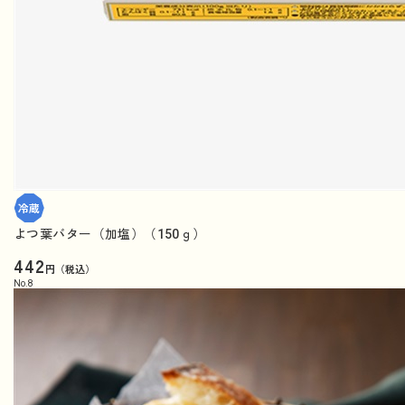
よつ葉バター（加塩）（150ｇ）
442
円（税込）
No.
8