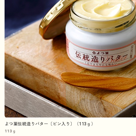
よつ葉伝統造りバター〔ビン入り〕（113ｇ）
113ｇ