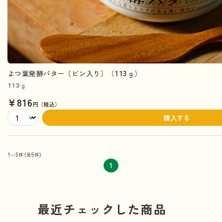
よつ葉発酵バター〔ビン入り〕（113ｇ）
113ｇ
¥816
円（税込）
購入する
1～5件
(全5件)
1
最近チェックした商品