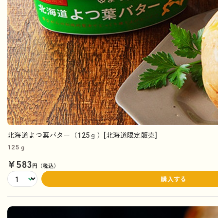
北海道よつ葉バター（125ｇ）[北海道限定販売]
125ｇ
¥583
円（税込）
購入する