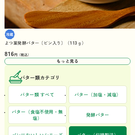
よつ葉発酵バター〔ビン入り〕（113ｇ）
816
円（税込）
もっと見る
バター類カテゴリ
バター類 すべて
バター（加塩・減塩）
バター（食塩不使用・無
発酵バター
塩）