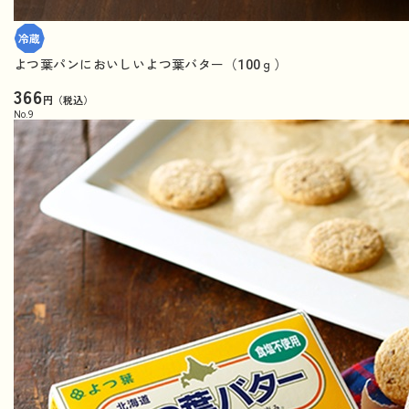
よつ葉パンにおいしいよつ葉バター（100ｇ）
366
円（税込）
No.
9