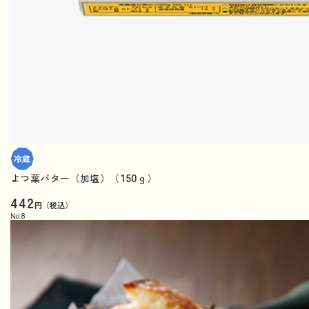
よつ葉バター（加塩）（150ｇ）
442
円（税込）
No.
8