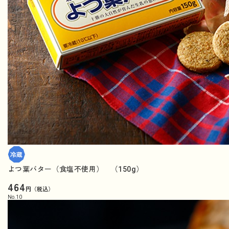
よつ葉バター（食塩不使用） （150g）
464
円（税込）
No.
10