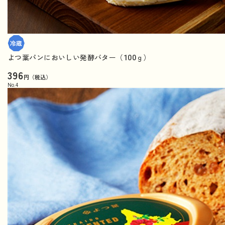
よつ葉パンにおいしい発酵バター（100ｇ）
396
円（税込）
No.
4