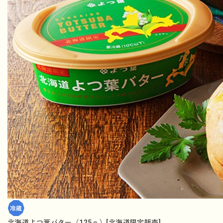
北海道よつ葉バター（125ｇ）[北海道限定販売]