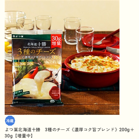
よつ葉北海道十勝 3種のチーズ《濃厚コク旨ブレンド》200g＋
30g【増量中】