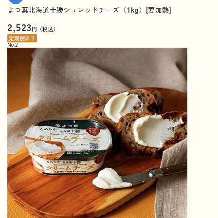
よつ葉北海道十勝シュレッドチーズ（1kg）[要加熱]
2,523
円（税込）
定期便あり
No.
2