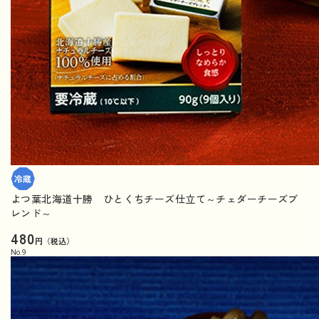
よつ葉北海道十勝 ひとくちチーズ仕立て～チェダーチーズブ
レンド～
480
円（税込）
No.
9