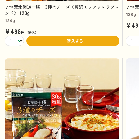
よつ葉北海道十勝 3種のチーズ《贅沢モッツァレラブレ
よつ葉
ンド》 120g
130g
120g
¥49
¥498
円（税込）
購入する