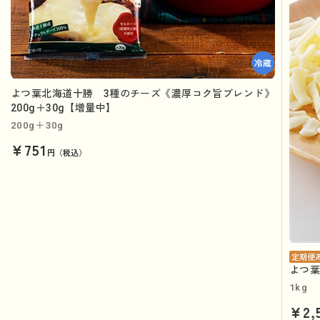
よつ葉北海道十勝 3種のチーズ《濃厚コク旨ブレンド》
200g＋30g【増量中】
200g＋30g
¥751
円（税込）
定期便
よつ葉
1kg
¥2,