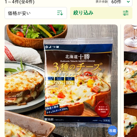
1～4件
60件
(全4件)
表示件数
絞り込み
価格が安い