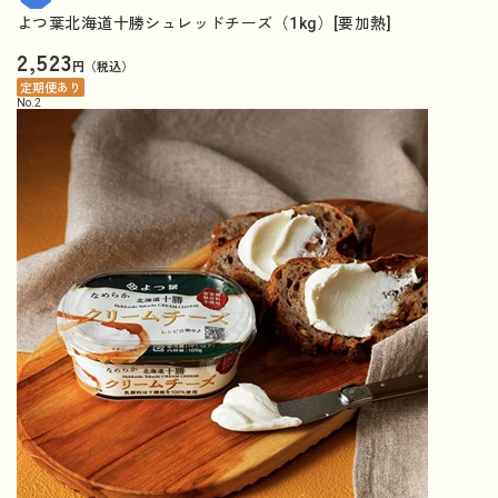
よつ葉北海道十勝シュレッドチーズ（1kg）[要加熱]
2,523
円（税込）
定期便あり
No.
2