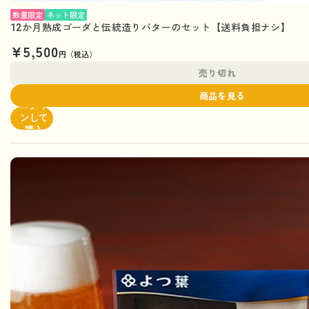
数量限定
ネット限定
12か月熟成ゴーダと伝統造りバターのセット【送料負担ナシ】
¥5,500
円（税込）
売り切れ
商品を見る
ログイ
ンして
購入