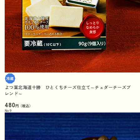
よつ葉北海道十勝 ひとくちチーズ仕立て～チェダーチーズブ
レンド～
480
円（税込）
No.
9