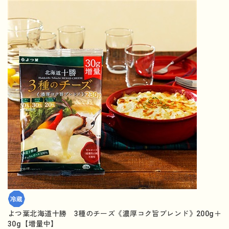
よつ葉北海道十勝 3種のチーズ《濃厚コク旨ブレンド》200g＋
30g【増量中】