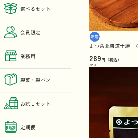
選べるセット
会員限定
よつ葉北海道十勝 
289
業務用
円（税込）
No.
3
製菓・製パン
お試しセット
定期便