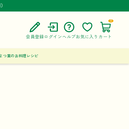
円）
円）
円）
0
会員登録
ログイン
ヘルプ
お気に入り
カート
ご利用ガイド
よつ葉のお料理レシピ
よくある質問
お問い合わせ