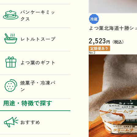
パンケーキミッ
クス
よつ葉北海道十勝シュ
2,523
レトルトスープ
円（税込）
定期便あり
No.
2
よつ葉のギフト
焼菓子・冷凍パ
ン
用途・特徴で探す
おすすめ