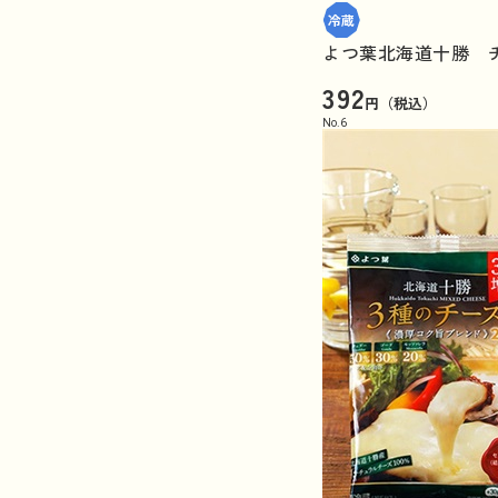
よつ葉北海道十勝 チ
392
円（税込）
No.
6