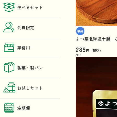
選べるセット
会員限定
よつ葉北海道十勝 
289
業務用
円（税込）
No.
3
製菓・製パン
お試しセット
定期便