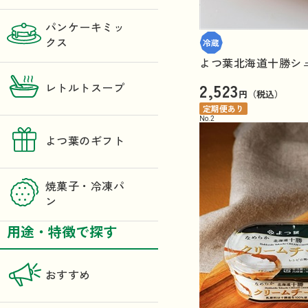
パンケーキミッ
クス
よつ葉北海道十勝シュ
2,523
レトルトスープ
円（税込）
定期便あり
No.
2
よつ葉のギフト
焼菓子・冷凍パ
ン
用途・特徴で探す
おすすめ