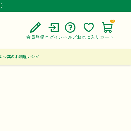
円）
円）
円）
0
会員登録
ログイン
ヘルプ
お気に入り
カート
ご利用ガイド
よつ葉のお料理レシピ
よくある質問
お問い合わせ