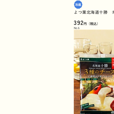
よつ葉北海道十勝 チ
392
円（税込）
No.
6