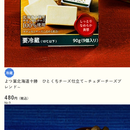
よつ葉北海道十勝 ひとくちチーズ仕立て～チェダーチーズブ
レンド～
480
円（税込）
No.
9