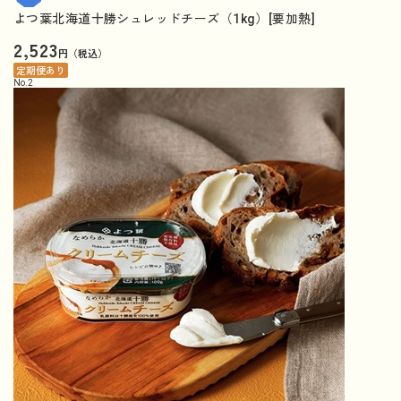
よつ葉北海道十勝シュレッドチーズ（1kg）[要加熱]
2,523
円（税込）
定期便あり
No.
2