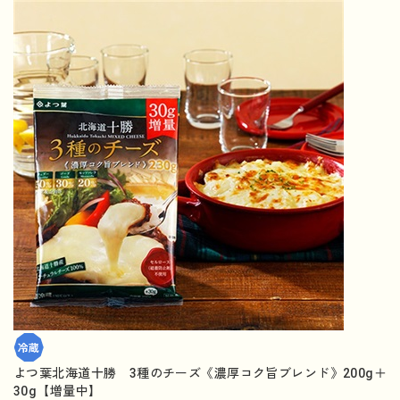
よつ葉北海道十勝 3種のチーズ《濃厚コク旨ブレンド》200g＋
30g【増量中】