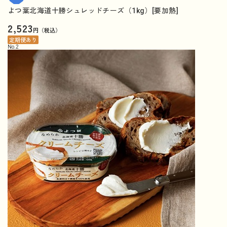
よつ葉北海道十勝シュレッドチーズ（1kg）[要加熱]
2,523
円（税込）
定期便あり
No.
2