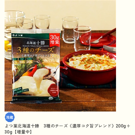
よつ葉北海道十勝 3種のチーズ《濃厚コク旨ブレンド》200g＋
30g【増量中】