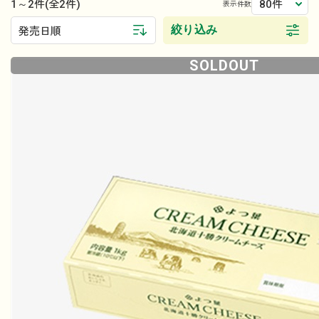
1～2件
80件
(全2件)
表示件数
絞り込み
発売日順
SOLDOUT