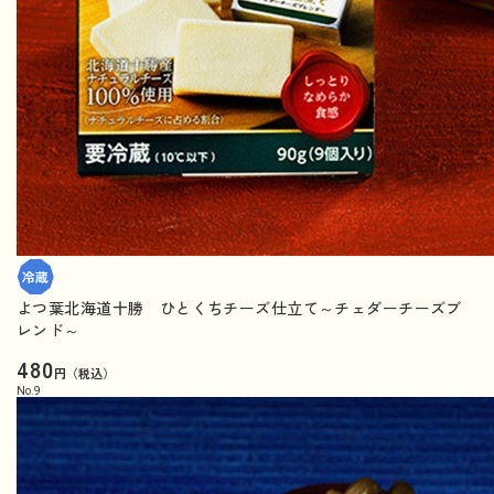
よつ葉北海道十勝 ひとくちチーズ仕立て～チェダーチーズブ
レンド～
480
円（税込）
No.
9