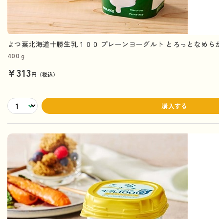
よつ葉北海道十勝生乳１００ プレーンヨーグルト とろっとなめらか 
400ｇ
¥313
円（税込）
購入する