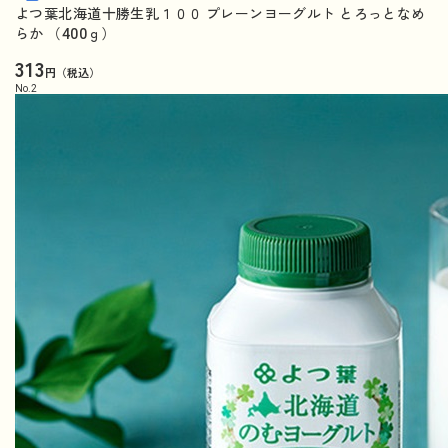
よつ葉北海道十勝生乳１００ プレーンヨーグルト とろっとなめ
らか （400ｇ）
313
円（税込）
No.
2