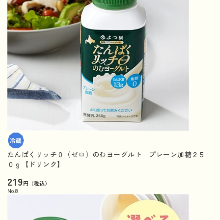
たんぱくリッチ０（ゼロ）のむヨーグルト プレーン加糖２５
０ｇ【ドリンク】
219
円（税込）
No.
8