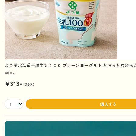
よつ葉北海道十勝生乳１００ プレーンヨーグルト とろっとなめらか
400ｇ
¥313
円（税込）
購入する