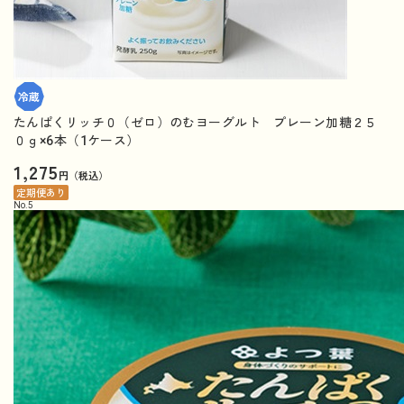
たんぱくリッチ０（ゼロ）のむヨーグルト プレーン加糖２５
０ｇ×6本（1ケース）
1,275
円（税込）
定期便あり
No.
5