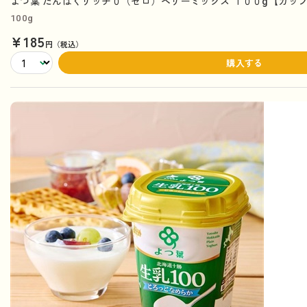
よつ葉 たんぱくリッチ０（ゼロ）ベリーミックス １００g【カッ
100g
¥185
円（税込）
購入する