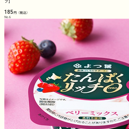
プ】
185
円（税込）
No.
6