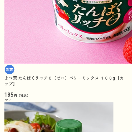
よつ葉 たんぱくリッチ０（ゼロ）ベリーミックス １００g【カ
ップ】
185
円（税込）
No.
7