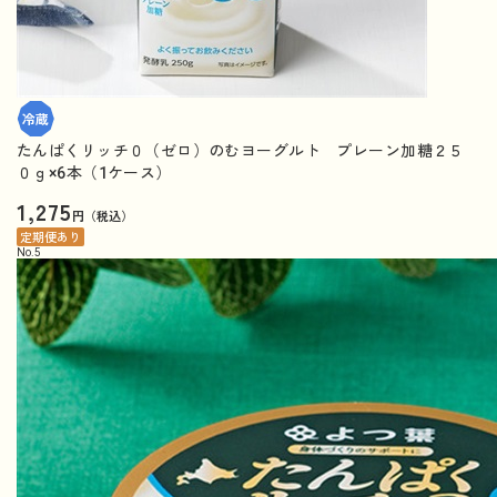
たんぱくリッチ０（ゼロ）のむヨーグルト プレーン加糖２５
０ｇ×6本（1ケース）
1,275
円（税込）
定期便あり
No.
5