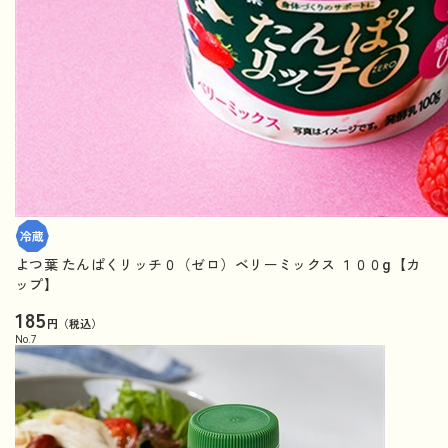
よつ葉 たんぱくリッチ０（ゼロ）ベリーミックス １００g【カ
ップ】
185
円（税込）
No.
7