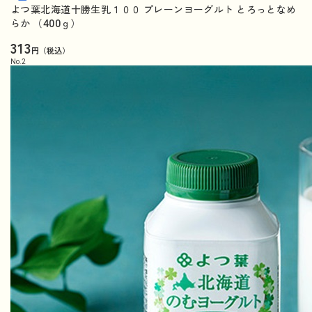
よつ葉北海道十勝生乳１００ プレーンヨーグルト とろっとなめ
らか （400ｇ）
313
円（税込）
No.
2