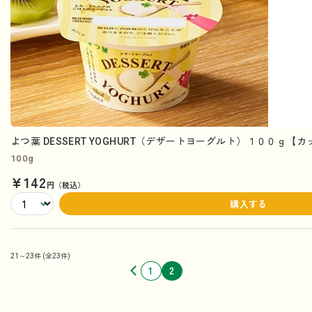
よつ葉 DESSERT YOGHURT（デザートヨーグルト）１００ｇ【
100g
¥142
円（税込）
購入する
21～23件
(全23件)
1
2