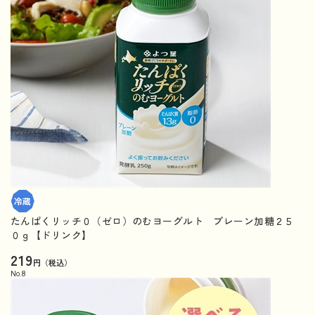
たんぱくリッチ０（ゼロ）のむヨーグルト プレーン加糖２５
０ｇ【ドリンク】
219
円（税込）
No.
8