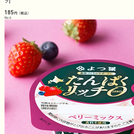
プ】
185
円（税込）
No.
6