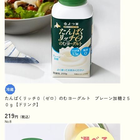
たんぱくリッチ０（ゼロ）のむヨーグルト プレーン加糖２５
０ｇ【ドリンク】
219
円（税込）
No.
8