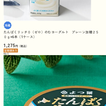
たんぱくリッチ０（ゼロ）のむヨーグルト プレーン加糖２５
０ｇ×6本（1ケース）
1,275
円（税込）
定期便あり
No.
5