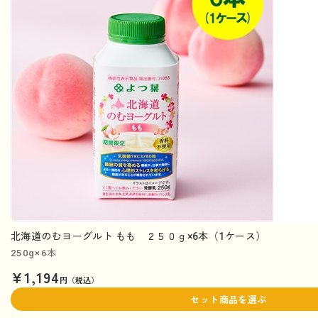
北海道のむヨーグルト もも ２５０ｇ×6本（1ケース）
250g×6本
¥1,194
円（税込）
セット商品を選ぶ