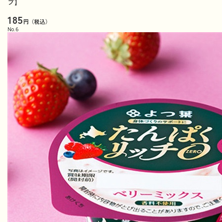
プ】
185
円（税込）
No.
6