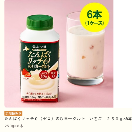
定期便あり
たんぱくリッチ０（ゼロ）のむヨーグルト いちご ２５０ｇ×6本
250g×6本