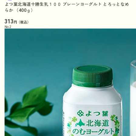
よつ葉北海道十勝生乳１００ プレーンヨーグルト とろっとなめ
らか （400ｇ）
313
円（税込）
No.
2