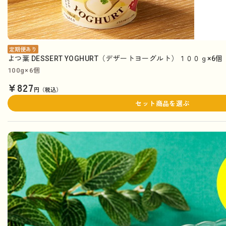
定期便あり
よつ葉 DESSERT YOGHURT（デザートヨーグルト）１００ｇ×6
100g×6個
¥827
円（税込）
セット商品を選ぶ