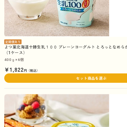
定期便あり
よつ葉北海道十勝生乳１００ プレーンヨーグルト とろっとなめらか 
（1ケース）
400ｇ×6個
¥1,822
円（税込）
セット商品を選ぶ