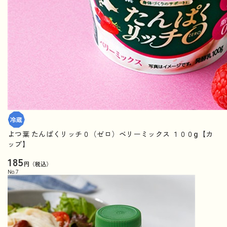
よつ葉 たんぱくリッチ０（ゼロ）ベリーミックス １００g【カ
ップ】
185
円（税込）
No.
7