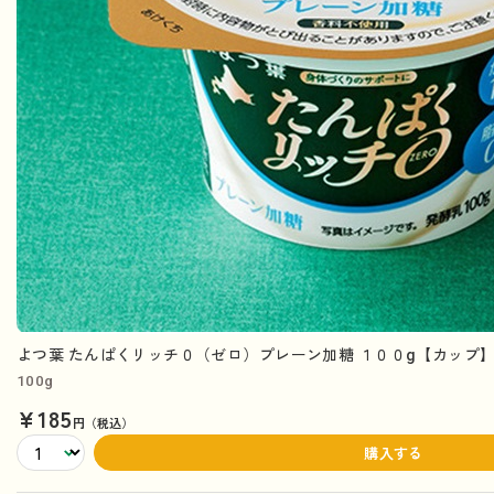
よつ葉 たんぱくリッチ０（ゼロ）プレーン加糖 １００g【カップ
100g
¥185
円（税込）
購入する