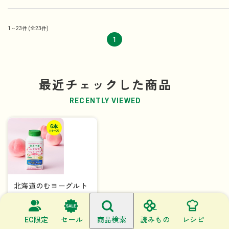
1～23件
(全23件)
1
最近チェックした商品
RECENTLY VIEWED
北海道のむヨーグルト
もも ２５０ｇ×6本
（1ケース）
1,194
円（税込）
EC限定
セール
商品検索
読みもの
レシピ