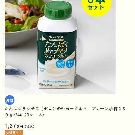
たんぱくリッチ０（ゼロ）のむヨーグルト プレーン加糖２５
０ｇ×6本（1ケース）
1,275
円（税込）
定期便あり