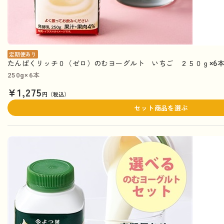
定期便あり
たんぱくリッチ０（ゼロ）のむヨーグルト いちご ２５０ｇ×6本
250g×6本
¥1,275
円（税込）
セット商品を選ぶ