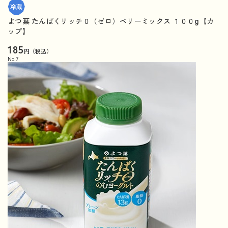
よつ葉 たんぱくリッチ０（ゼロ）ベリーミックス １００g【カ
ップ】
185
円（税込）
No.
7