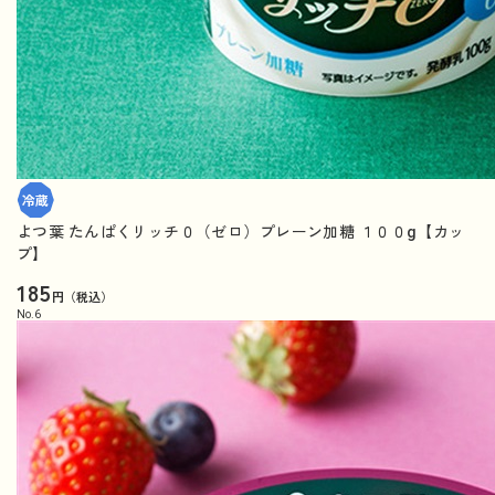
よつ葉 たんぱくリッチ０（ゼロ）プレーン加糖 １００g【カッ
プ】
185
円（税込）
No.
6