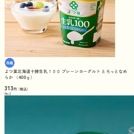
よつ葉北海道十勝生乳１００ プレーンヨーグルト とろっとなめ
らか （400ｇ）
313
円（税込）
No.
2