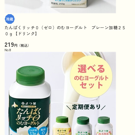
たんぱくリッチ０（ゼロ）のむヨーグルト プレーン加糖２５
０ｇ【ドリンク】
219
円（税込）
No.
8