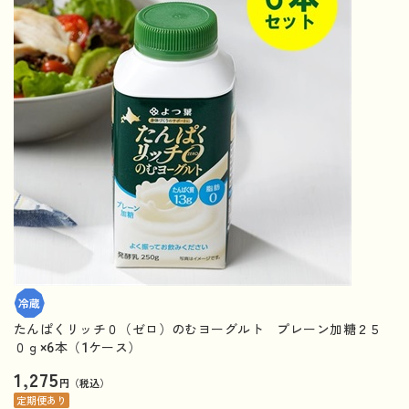
たんぱくリッチ０（ゼロ）のむヨーグルト プレーン加糖２５
０ｇ×6本（1ケース）
1,275
円（税込）
定期便あり