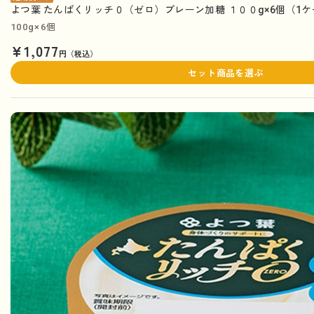
よつ葉 たんぱくリッチ０（ゼロ）プレーン加糖 １００g×6個（1
100g×6個
¥1,077
円（税込）
セット商品を選ぶ