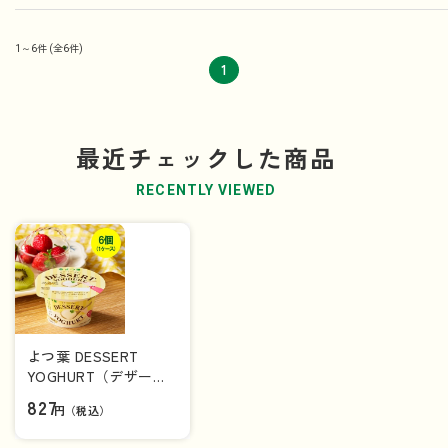
1～6件
(全6件)
1
最近チェックした商品
RECENTLY VIEWED
よつ葉 DESSERT
YOGHURT（デザート
ヨーグルト）１００ｇ
827
円（税込）
×6個（1ケース）