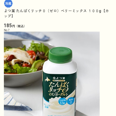
よつ葉 たんぱくリッチ０（ゼロ）ベリーミックス １００g【カ
ップ】
185
円（税込）
No.
7