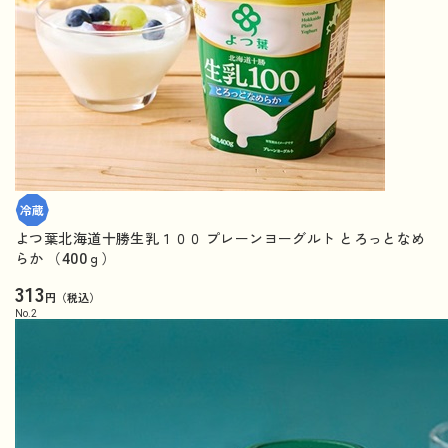
よつ葉北海道十勝生乳１００ プレーンヨーグルト とろっとなめ
らか （400ｇ）
313
円（税込）
No.
2