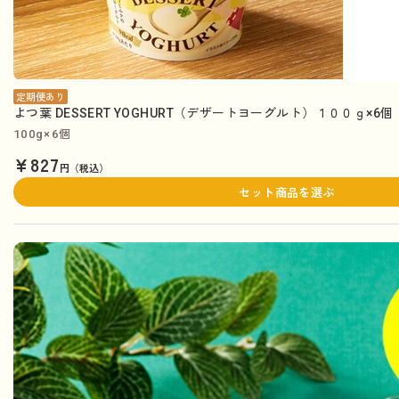
定期便あり
よつ葉 DESSERT YOGHURT（デザートヨーグルト）１００ｇ×6
100g×6個
¥827
円（税込）
セット商品を選ぶ