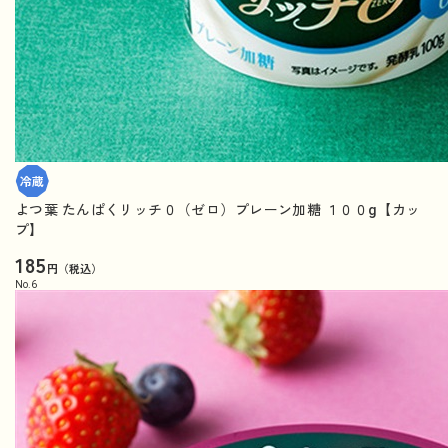
よつ葉 たんぱくリッチ０（ゼロ）プレーン加糖 １００g【カッ
プ】
185
円（税込）
No.
6