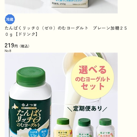
たんぱくリッチ０（ゼロ）のむヨーグルト プレーン加糖２５
０ｇ【ドリンク】
219
円（税込）
No.
8