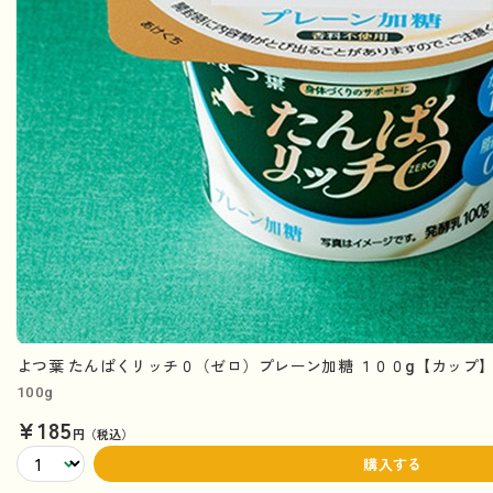
よつ葉 たんぱくリッチ０（ゼロ）プレーン加糖 １００g【カップ
100g
¥185
円（税込）
購入する