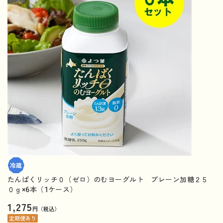
たんぱくリッチ０（ゼロ）のむヨーグルト プレーン加糖２５
０ｇ×6本（1ケース）
1,275
円（税込）
定期便あり