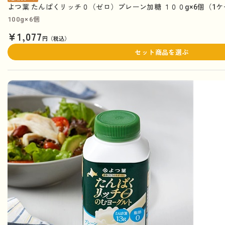
よつ葉 たんぱくリッチ０（ゼロ）プレーン加糖 １００g×6個（1
100g×6個
¥1,077
円（税込）
セット商品を選ぶ