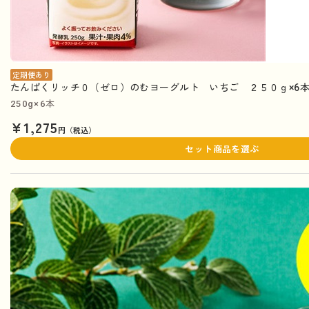
定期便あり
たんぱくリッチ０（ゼロ）のむヨーグルト いちご ２５０ｇ×6本
250g×6本
¥1,275
円（税込）
セット商品を選ぶ