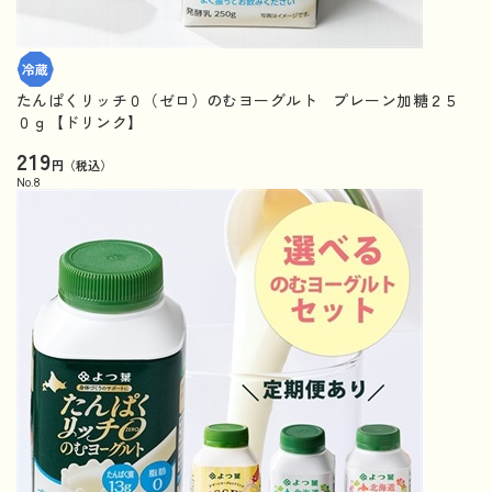
たんぱくリッチ０（ゼロ）のむヨーグルト プレーン加糖２５
０ｇ【ドリンク】
219
円（税込）
No.
8