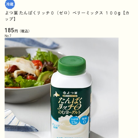
よつ葉 たんぱくリッチ０（ゼロ）ベリーミックス １００g【カ
ップ】
185
円（税込）
No.
7