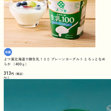
よつ葉北海道十勝生乳１００ プレーンヨーグルト とろっとなめ
らか （400ｇ）
313
円（税込）
No.
2