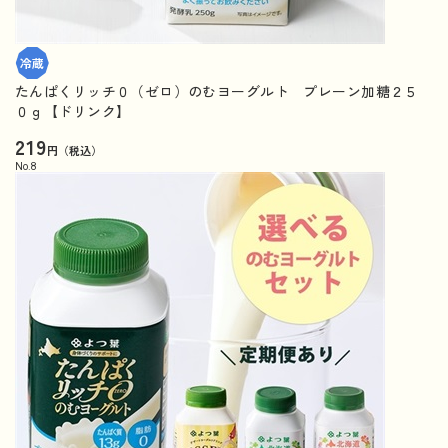
たんぱくリッチ０（ゼロ）のむヨーグルト プレーン加糖２５
０ｇ【ドリンク】
219
円（税込）
No.
8