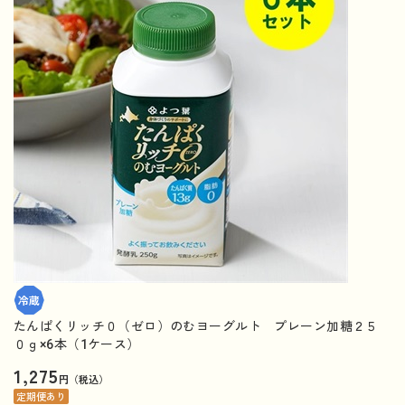
たんぱくリッチ０（ゼロ）のむヨーグルト プレーン加糖２５
０ｇ×6本（1ケース）
1,275
円（税込）
定期便あり