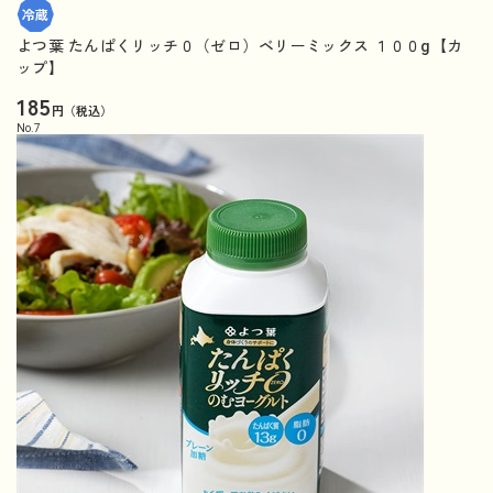
よつ葉 たんぱくリッチ０（ゼロ）ベリーミックス １００g【カ
ップ】
185
円（税込）
No.
7