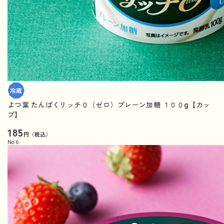
よつ葉 たんぱくリッチ０（ゼロ）プレーン加糖 １００g【カッ
プ】
185
円（税込）
No.
6