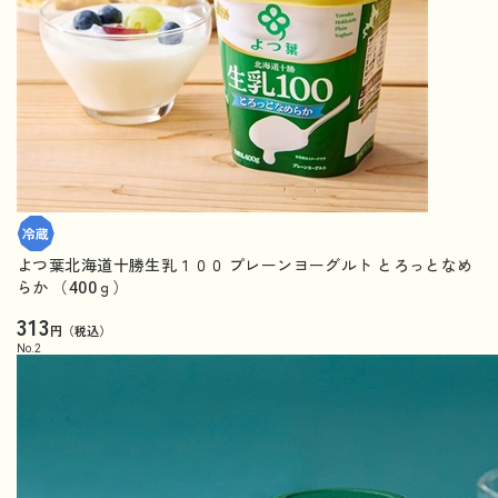
よつ葉北海道十勝生乳１００ プレーンヨーグルト とろっとなめ
らか （400ｇ）
313
円（税込）
No.
2