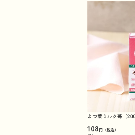
よつ葉ミルク苺（20
108
円（税込）