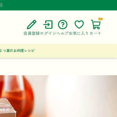
円）
円）
円）
0
会員登録
ログイン
ヘルプ
お気に入り
カート
ご利用ガイド
よつ葉のお料理レシピ
よくある質問
お問い合わせ