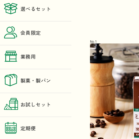
選べるセット
会員限定
No.
1
業務用
製菓・製パン
お試しセット
定期便