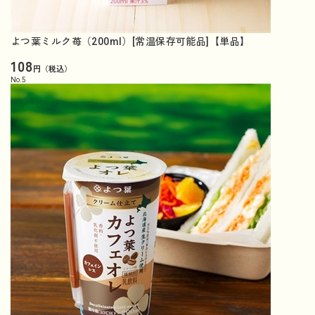
よつ葉ミルク苺（200ml）[常温保存可能品]【単品】
108
円（税込）
No.
5