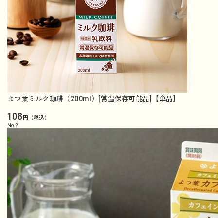
よつ葉ミルク珈琲（200ml）[常温保存可能品]【単品】
108
円（税込）
No.
2