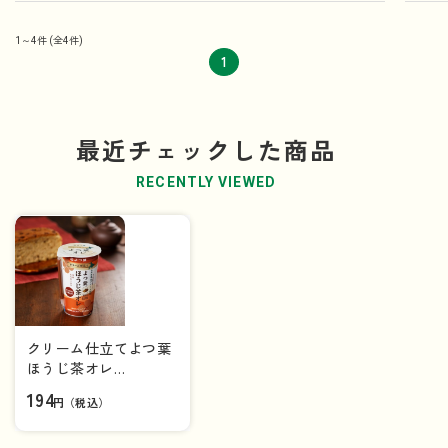
1～4件
(全4件)
1
最近チェックした商品
RECENTLY VIEWED
クリーム仕立てよつ葉
ほうじ茶オレ
（200ml）【カップ飲
194
円（税込）
料】