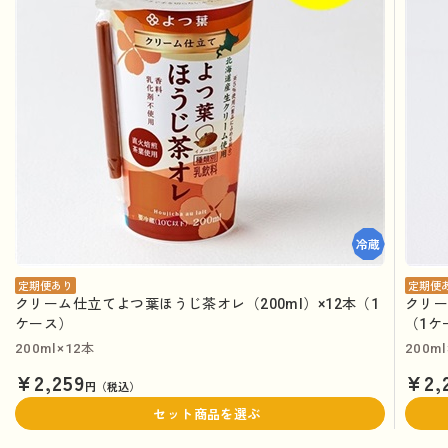
定期便あり
定期便
クリーム仕立てよつ葉ほうじ茶オレ（200ml）×12本（1
クリー
ケース）
（1ケ
200ml×12本
200m
¥2,259
¥2,
円（税込）
セット商品を選ぶ