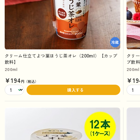
クリーム仕立てよつ葉ほうじ茶オレ（200ml）【カップ
クリー
飲料】
プ飲
200ml
200ml
¥194
¥19
円（税込）
購入する