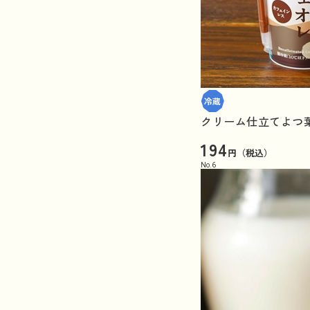
クリーム仕立てよつ葉
194
円（税込）
No.
6