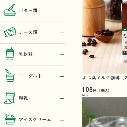
バター類
チーズ類
乳飲料
ヨーグルト
よつ葉ミルク珈琲（2
108
円（税込）
No.
2
粉乳
アイスクリーム