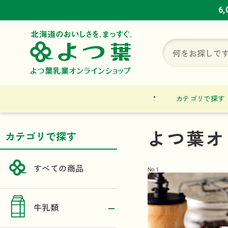
6
6
6
カテゴリで探す
よつ葉オ
カテゴリで探す
すべての商品
No.
1
牛乳類