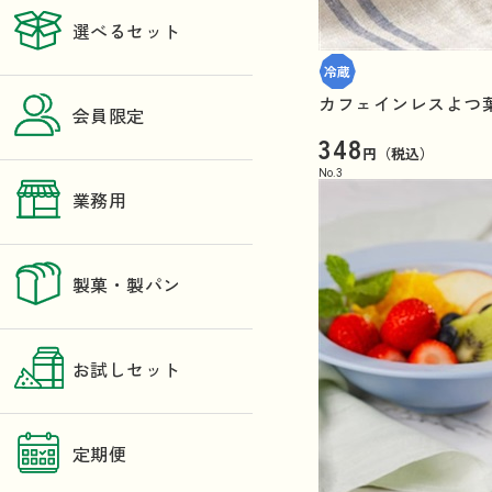
選べるセット
カフェインレスよつ葉
会員限定
348
円（税込）
No.
3
業務用
製菓・製パン
お試しセット
定期便