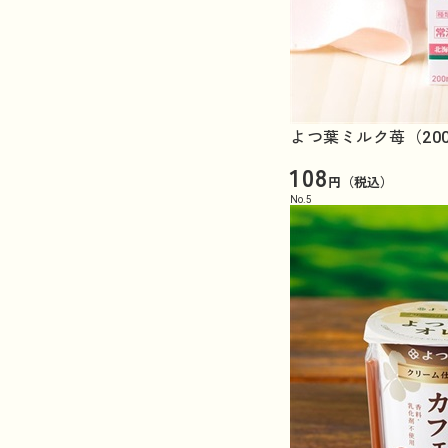
よつ葉ミルク苺（20
108
円（税込）
No.
5