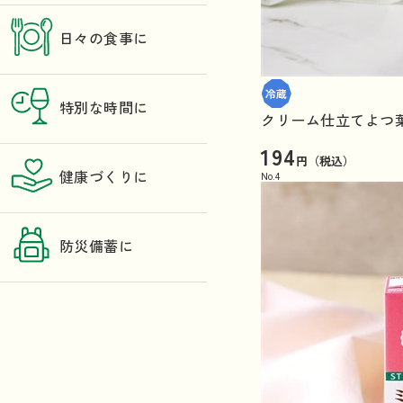
日々の食事に
特別な時間に
クリーム仕立てよつ葉
194
円（税込）
健康づくりに
No.
4
防災備蓄に