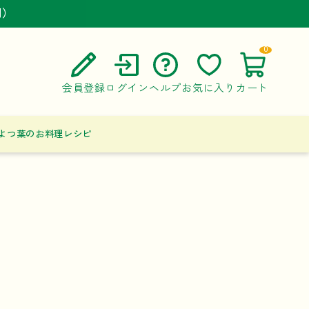
円）
円）
円）
0
会員登録
ログイン
ヘルプ
お気に入り
カート
ご利用ガイド
よつ葉のお料理レシピ
よくある質問
お問い合わせ