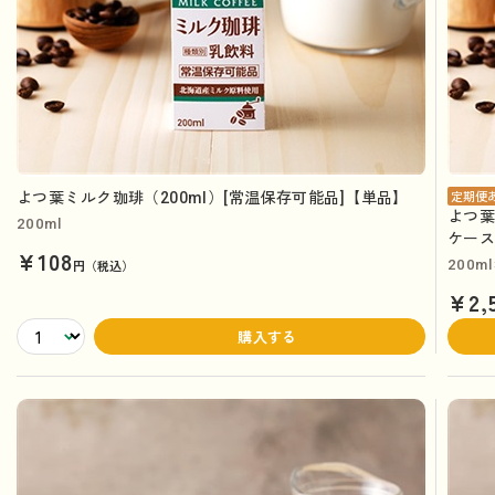
よつ葉ミルク珈琲（200ml）[常温保存可能品]【単品】
定期便
よつ葉
200ml
ケー
¥108
円（税込）
200m
¥2,
購入する