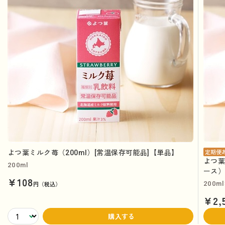
よつ葉ミルク苺（200ml）[常温保存可能品]【単品】
定期便
よつ葉
200ml
ース
¥108
円（税込）
200m
¥2,
購入する