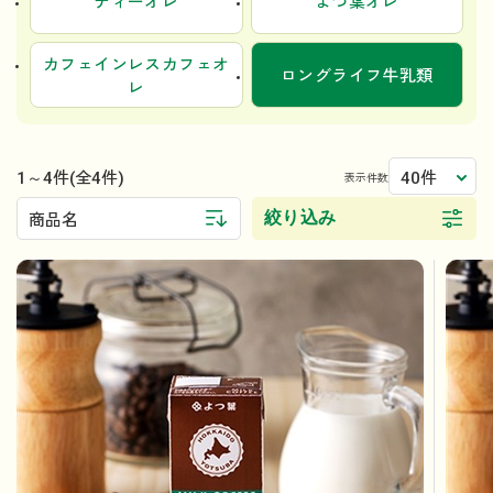
ティーオレ
よつ葉オレ
カフェインレスカフェオ
ロングライフ牛乳類
レ
1～4件
40件
(全4件)
表示件数
絞り込み
商品名