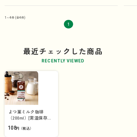
1～4件
(全4件)
1
最近チェックした商品
RECENTLY VIEWED
よつ葉ミルク珈琲
（200ml）[常温保存可
能品]【単品】
108
円（税込）