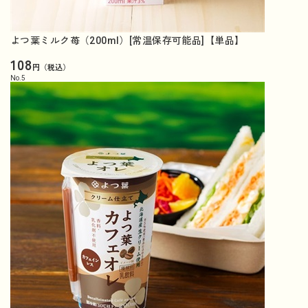
よつ葉ミルク苺（200ml）[常温保存可能品]【単品】
108
円（税込）
No.
5