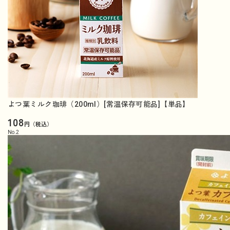
よつ葉ミルク珈琲（200ml）[常温保存可能品]【単品】
108
円（税込）
No.
2