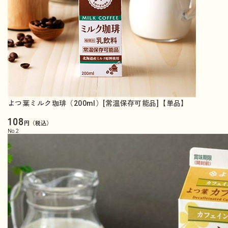
よつ葉ミルク珈琲（200ml）[常温保存可能品]【単品】
108
円（税込）
No.
2