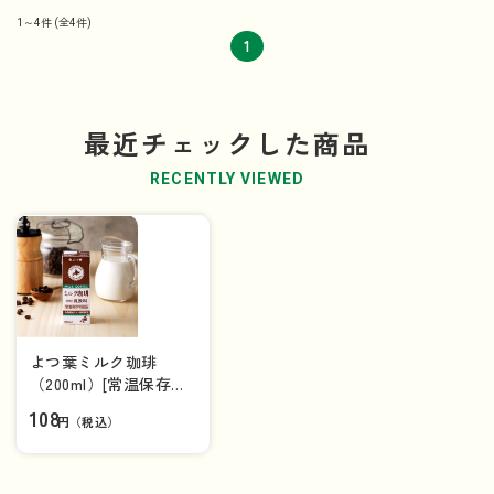
1～4件
(全4件)
1
最近チェックした商品
RECENTLY VIEWED
よつ葉ミルク珈琲
（200ml）[常温保存可
能品]【単品】
108
円（税込）