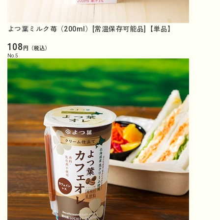
よつ葉ミルク苺（200ml）[常温保存可能品]【単品】
108
円（税込）
No.
5