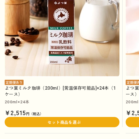
定期便あり
定期便
よつ葉ミルク珈琲（200ml）[常温保存可能品]×24本（1
よつ葉
ケース）
ース
200ml×24本
200m
¥2,515
¥2,
円（税込）
セット商品を選ぶ