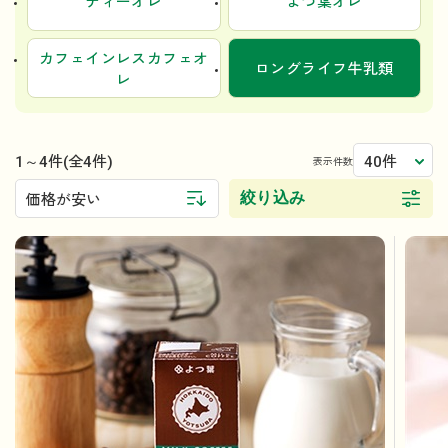
ティーオレ
よつ葉オレ
カフェインレスカフェオ
ロングライフ牛乳類
レ
1～4件
40件
(全4件)
表示件数
絞り込み
価格が安い