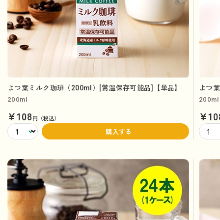
よつ葉ミルク珈琲（200ml）[常温保存可能品]【単品】
よつ葉
200ml
200ml
¥108
¥10
円（税込）
購入する