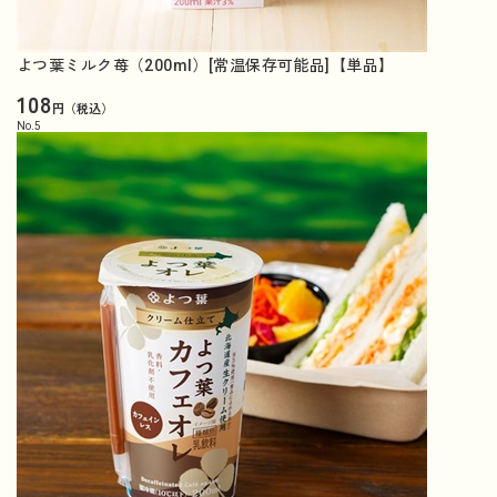
よつ葉ミルク苺（200ml）[常温保存可能品]【単品】
108
円（税込）
No.
5