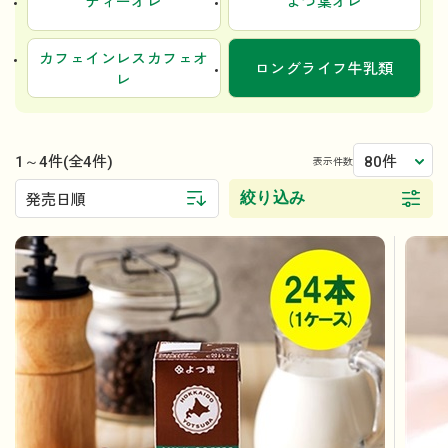
ティーオレ
よつ葉オレ
カフェインレスカフェオ
ロングライフ牛乳類
レ
1～4件
80件
(全4件)
表示件数
絞り込み
発売日順