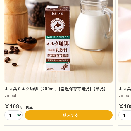
よつ葉ミルク珈琲（200ml）[常温保存可能品]【単品】
よつ葉
200ml
200ml
¥108
¥10
円（税込）
購入する