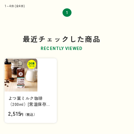
1～4件
(全4件)
1
最近チェックした商品
RECENTLY VIEWED
よつ葉ミルク珈琲
（200ml）[常温保存可
能品]×24本（1ケー
2,515
円（税込）
ス）