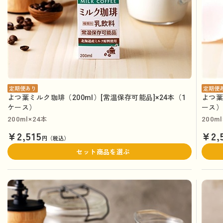
定期便あり
定期便
よつ葉ミルク珈琲（200ml）[常温保存可能品]×24本（1
よつ葉
ケース）
ース
200ml×24本
200m
¥2,515
¥2,
円（税込）
セット商品を選ぶ