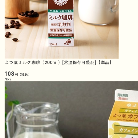
よつ葉ミルク珈琲（200ml）[常温保存可能品]【単品】
108
円（税込）
No.
2