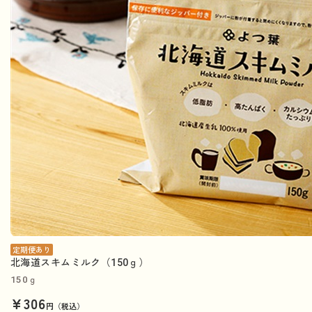
定期便あり
北海道スキムミルク（150ｇ）
150ｇ
¥306
円（税込）