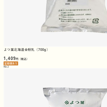
よつ葉北海道全粉乳（700g）
1,409
円（税込）
定期便あり
No.
2