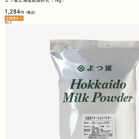
よつ葉北海道脱脂粉乳（1kg）
1,284
円（税込）
定期便あり
No.
3