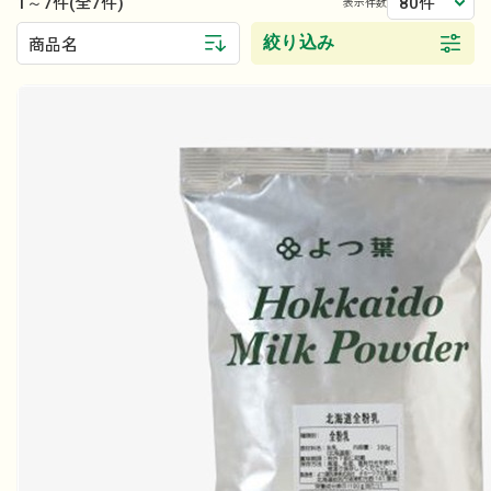
1～7件
80件
(全7件)
表示件数
絞り込み
商品名