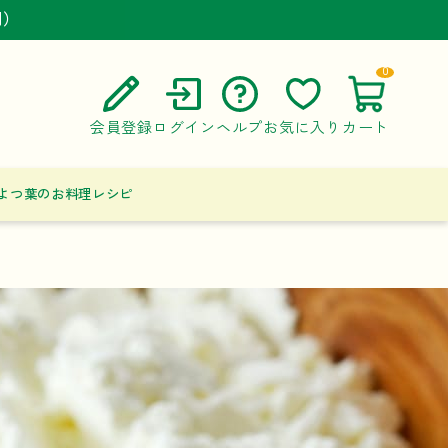
円）
円）
円）
0
会員登録
ログイン
ヘルプ
お気に入り
カート
ご利用ガイド
よつ葉のお料理レシピ
よくある質問
お問い合わせ