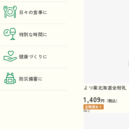
日々の食事に
特別な時間に
健康づくりに
防災備蓄に
よつ葉北海道全粉乳（
1,409
円（税込）
定期便あり
No.
2