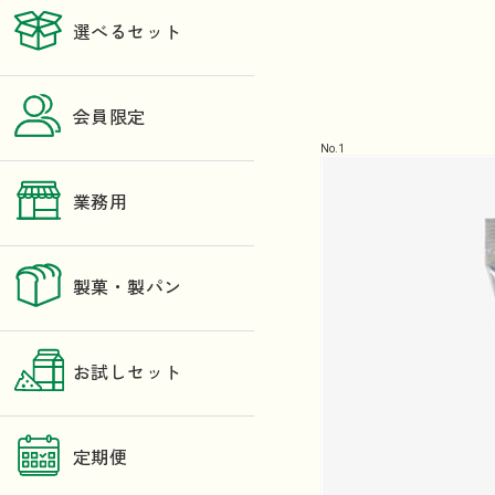
選べるセット
会員限定
No.
1
業務用
製菓・製パン
お試しセット
定期便