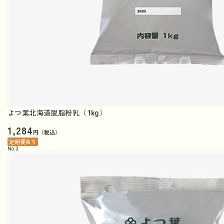
よつ葉北海道脱脂粉乳（1kg）
1,284
円（税込）
定期便あり
No.
3