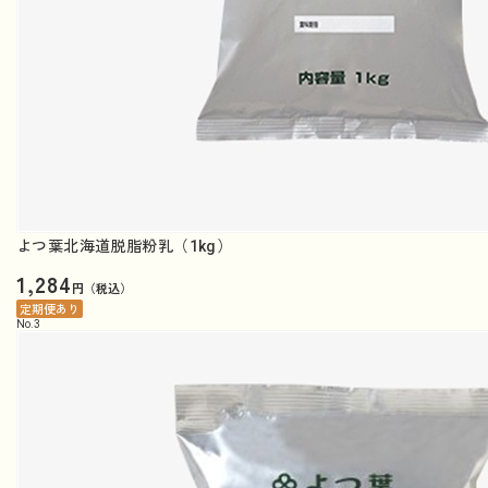
よつ葉北海道脱脂粉乳（1kg）
1,284
円（税込）
定期便あり
No.
3