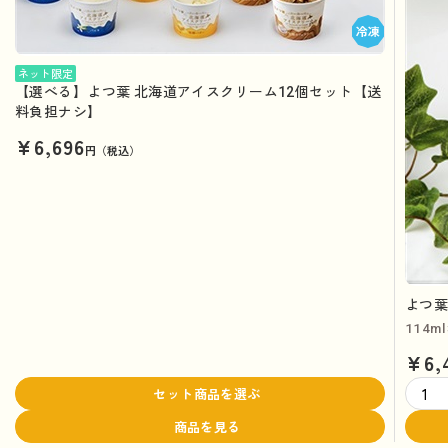
ネット限定
【選べる】よつ葉 北海道アイスクリーム12個セット【送
料負担ナシ】
¥6,696
円（税込）
よつ葉
114m
¥6,
セット商品を選ぶ
商品を見る