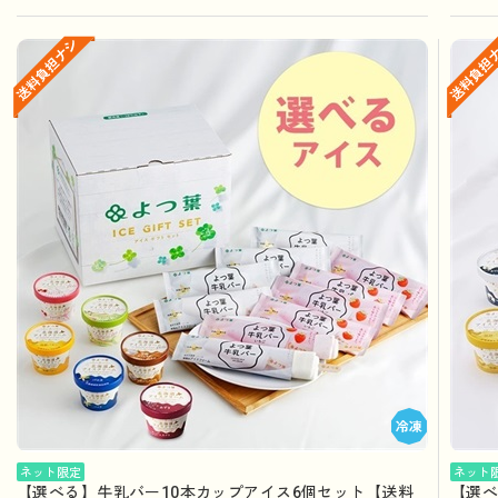
ネット限定
ネット
【選べる】牛乳バー10本カップアイス6個セット【送料
【選べ