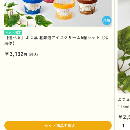
ネット限定
【選べる】よつ葉 北海道アイスクリーム6個セット【冷
凍便】
¥3,132
円（税込）
よつ葉
114m
¥2,
セット商品を選ぶ