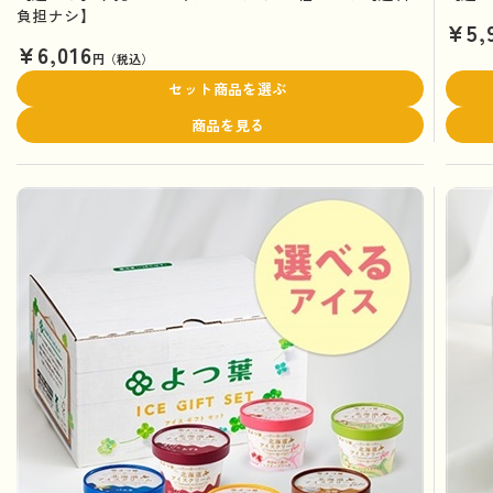
負担ナシ】
¥5,
¥6,016
円（税込）
セット商品を選ぶ
商品を見る