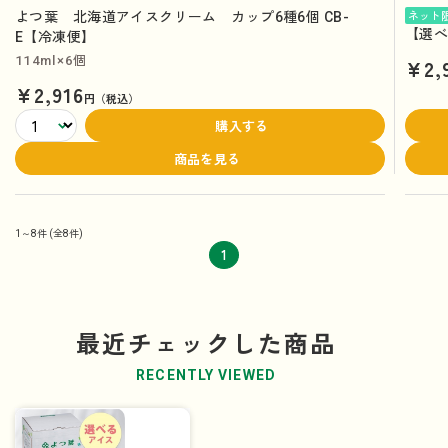
よつ葉 北海道アイスクリーム カップ6種6個 CB-
ネット
【選べ
E【冷凍便】
114ml×6個
¥2,
¥2,916
円（税込）
購入する
商品を見る
1～8件
(全8件)
1
最近チェックした商品
RECENTLY VIEWED