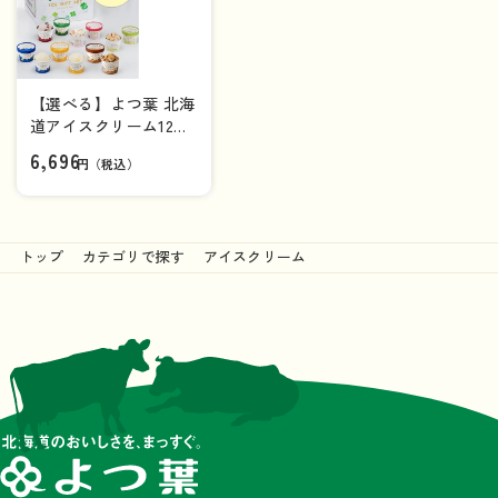
【選べる】よつ葉 北海
道アイスクリーム12個
セット【送料負担ナ
6,696
円（税込）
シ】
トップ
カテゴリで探す
アイスクリーム