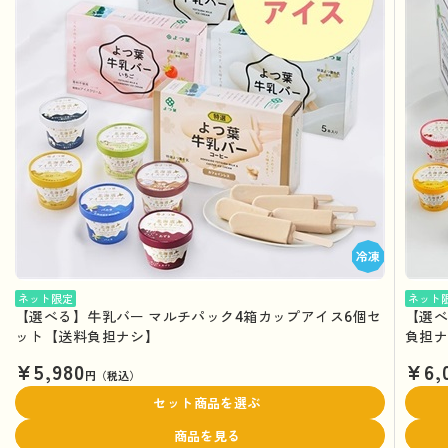
ネット限定
ネット
【選べる】牛乳バー マルチパック4箱カップアイス6個セ
【選べ
ット【送料負担ナシ】
負担
¥5,980
¥6,
円（税込）
セット商品を選ぶ
商品を見る