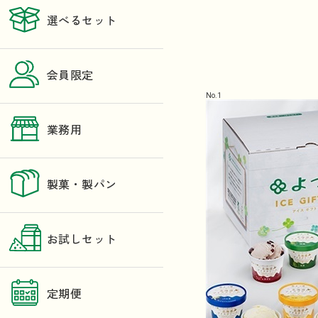
選べるセット
会員限定
No.
1
業務用
製菓・製パン
お試しセット
定期便