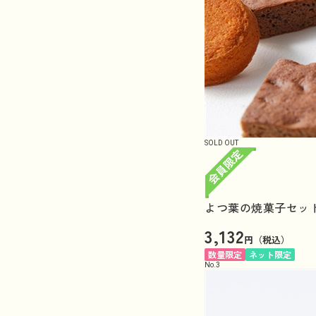
SOLD OUT
よつ葉の焼菓子セット
3,132
円（税込）
数量限定
ネット限定
No.
3