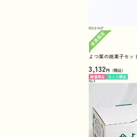
SOLD OUT
よつ葉の焼菓子セット
3,132
円（税込）
数量限定
ネット限定
No.
4