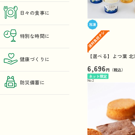
日々の食事に
特別な時間に
【選べる】よつ葉 北
健康づくりに
6,696
円（税込）
ネット限定
No.
2
防災備蓄に