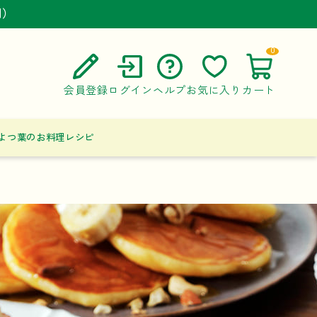
円）
円）
円）
0
会員登録
ログイン
ヘルプ
お気に入り
カート
ご利用ガイド
よつ葉のお料理レシピ
よくある質問
お問い合わせ