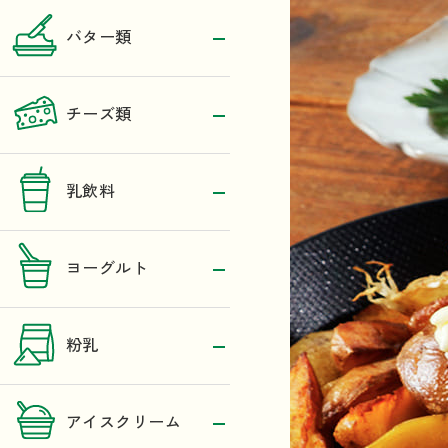
バター類
チーズ類
乳飲料
ヨーグルト
粉乳
アイスクリーム