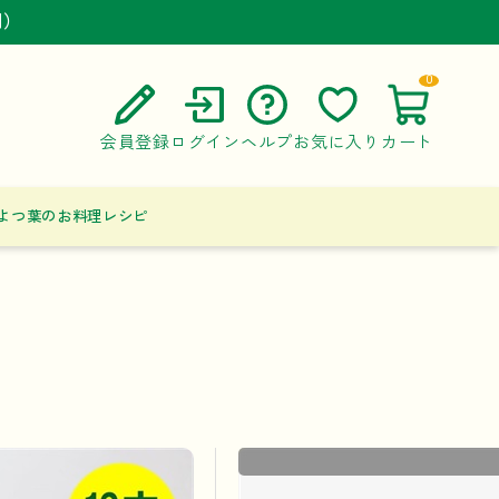
円）
円）
円）
0
会員登録
ログイン
ヘルプ
お気に入り
カート
ご利用ガイド
よつ葉のお料理レシピ
よくある質問
お問い合わせ