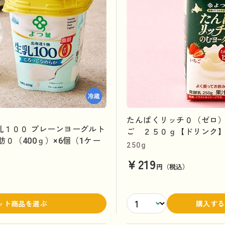
たんぱくリッチ０（ゼロ
乳１００ プレーンヨーグルト
ご ２５０ｇ【ドリンク
０（400ｇ）×6個（1ケー
250g
¥219
円（税込）
ット商品を選ぶ
購入する