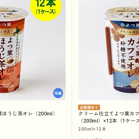
定期便あり
ほうじ茶オレ（200ml）
クリーム仕立てよつ葉カ
（200ml）×12本（1ケー
200ml×12本