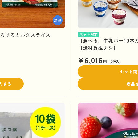
とろけるミルクスライス
ネット限定
【選べる】牛乳バー10本
【送料負担ナシ】
¥6,016
円（税込）
セット商
入する
商品