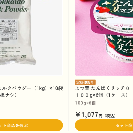
定期便あり
ルクパウダー（1kg）×10袋
よつ葉 たんぱくリッチ０
負担ナシ】
１００g×6個（1ケース）
100g×6個
¥1,077
）
円（税込）
ット商品を選ぶ
セット商