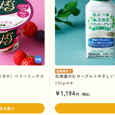
定期便あり
（ゼロ）ベリーミックス
北海道のむヨーグルトやさしい
250g×6本
¥1,194
円（税込）
品を選ぶ