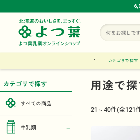
6
6
6
カテゴリで探す
用途で探
カテゴリで探す
すべての商品
21～40件
(全121
牛乳類