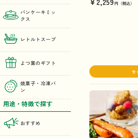
¥2,259
円（税込）
パンケーキミッ
クス
レトルトスープ
よつ葉のギフト
セ
焼菓子・冷凍パ
ン
用途・特徴で探す
おすすめ