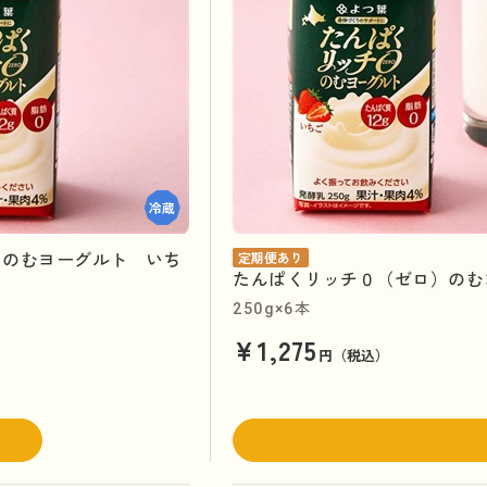
）のむヨーグルト いち
定期便あり
たんぱくリッチ０（ゼロ）のむ
】
250g×6本
¥1,275
円（税込）