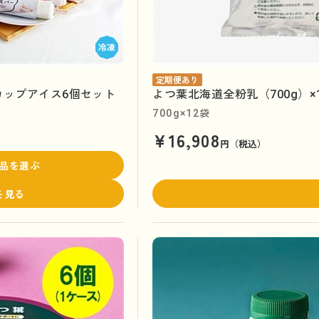
定期便あり
カップアイス6個セット
よつ葉北海道全粉乳（700g）
700g×12袋
¥16,908
円（税込）
品を選ぶ
を見る