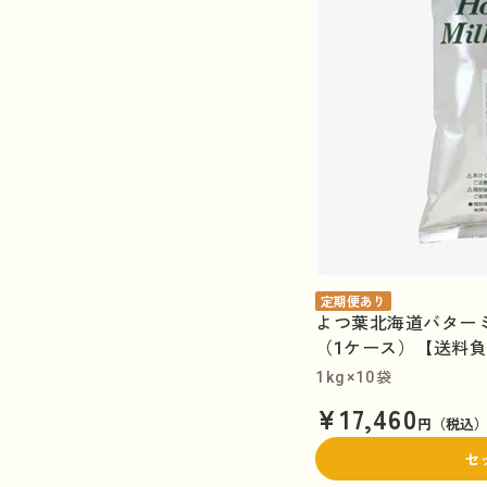
定期便あり
よつ葉北海道バターミ
（1ケース）【送料
1kg×10袋
¥17,460
円（税込
セ