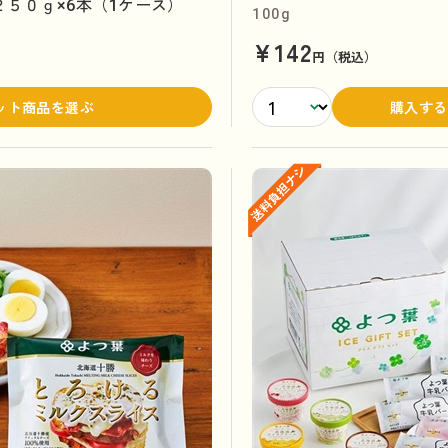
５０ｇ×6本（1ケース）
100g
¥142
円（税込）
ット商品を選ぶ
購入する