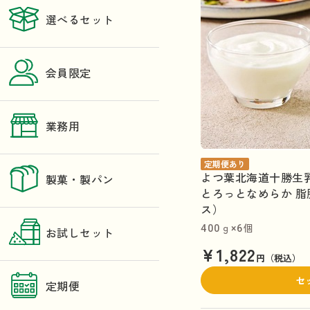
選べるセット
会員限定
業務用
定期便あり
よつ葉北海道十勝生
製菓・製パン
とろっとなめらか 脂肪
ス）
400ｇ×6個
お試しセット
¥1,822
円（税込）
セ
定期便