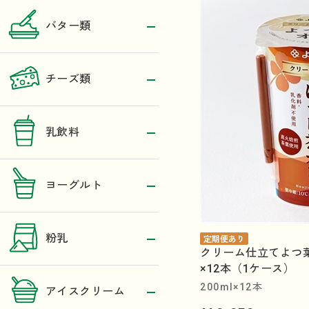
バター類
チーズ類
乳飲料
ヨーグルト
粉乳
定期便あり
クリーム仕立てよつ葉
×12本（1ケース）
200ml×12本
アイスクリーム