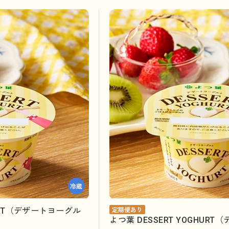
HURT（デザートヨーグル
定期便あり
よつ葉 DESSERT YOGHU