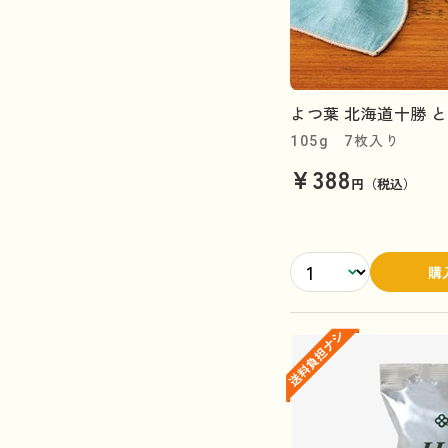
よつ葉 北海道十勝 
105g 7枚入り
¥388
円（税込）
購