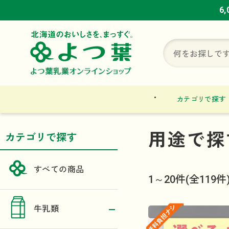
6
6
6
カテゴリで探す
用途で探
カテゴリで探す
すべての商品
1～20件
(全119件
牛乳類