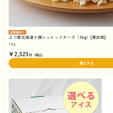
定期便あり
よつ葉北海道十勝シュレッドチーズ（1kg）[要加熱]
1kg
¥2,523
円（税込）
購入する