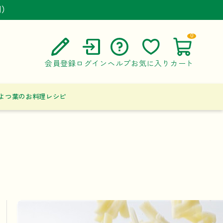
円）
円）
円）
0
会員登録
ログイン
ヘルプ
お気に入り
カート
ご利用ガイド
よつ葉のお料理レシピ
よくある質問
お問い合わせ