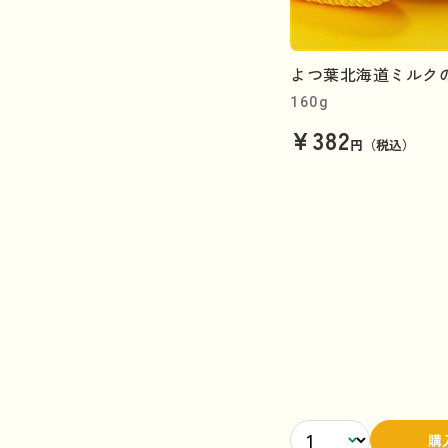
よつ葉北海道ミルクの
160g
¥382
円（税込）
購