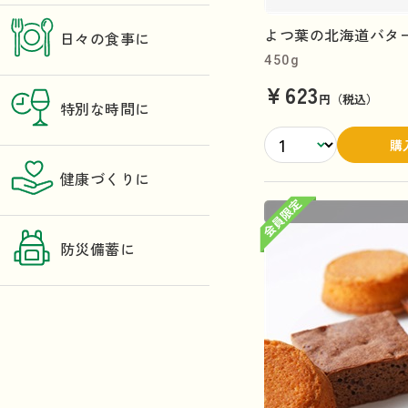
よつ葉の北海道バター
日々の食事に
450g
¥623
円（税込）
特別な時間に
購
健康づくりに
防災備蓄に