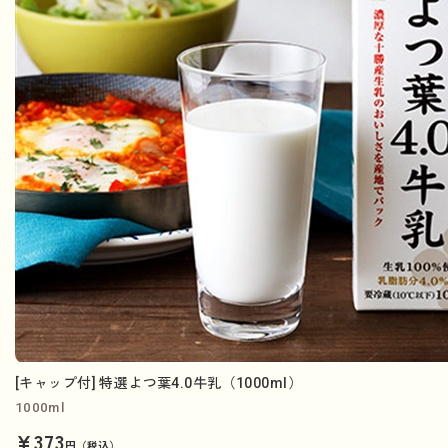
[キャップ付] 特選よつ葉4.0牛乳（1000ml）
1000ml
¥373
円（税込）