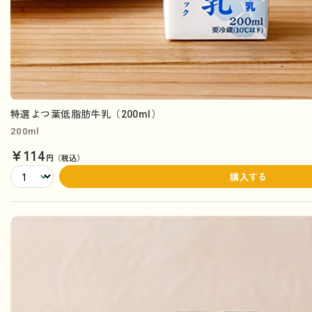
特選よつ葉低脂肪牛乳（200ml）
200ml
¥114
円（税込）
購入する