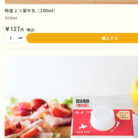
特選よつ葉牛乳（200ml）
200ml
¥127
円（税込）
購入する