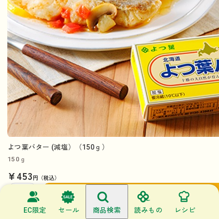
よつ葉バター (減塩）（150ｇ）
150ｇ
¥453
円（税込）
購入する
EC限定
セール
商品検索
読みもの
レシピ