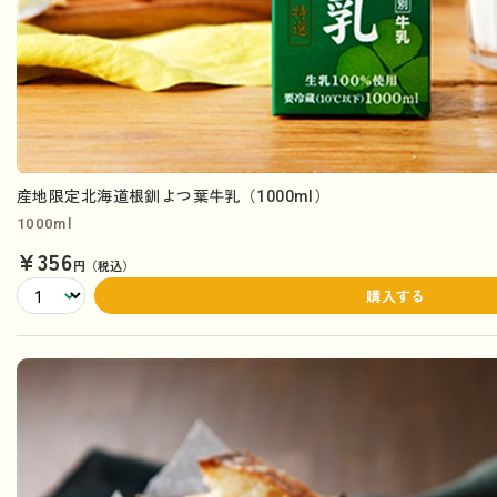
産地限定北海道根釧よつ葉牛乳（1000ml）
1000ml
¥356
円（税込）
購入する