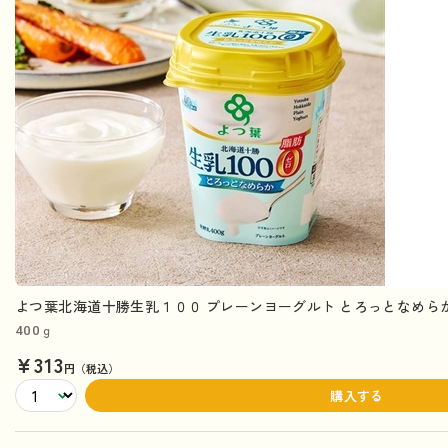
よつ葉北海道十勝生乳１００ プレーンヨーグルト とろっとなめらか
400ｇ
¥313
円（税込）
購入する