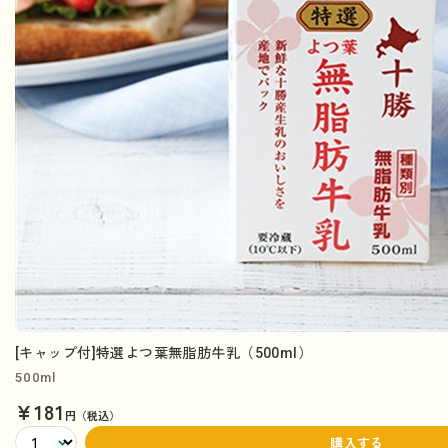
[キャップ付]特選よつ葉無脂肪牛乳（500ml）
500ml
¥181
円（税込）
購入する