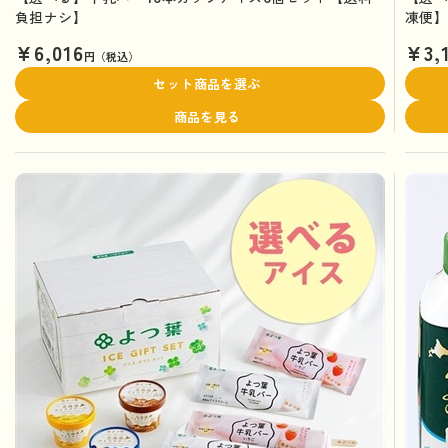
負担ナシ】
凍便
¥6,016
¥3,
円（税込）
セット商品を選ぶ
商品を見る