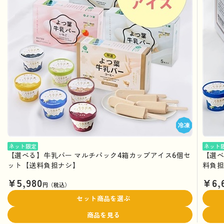
ネット限定
ネット
【選べる】牛乳バー マルチパック4箱カップアイス6個セ
【選べ
ット【送料負担ナシ】
料負
¥5,980
¥6,
円（税込）
セット商品を選ぶ
商品を見る