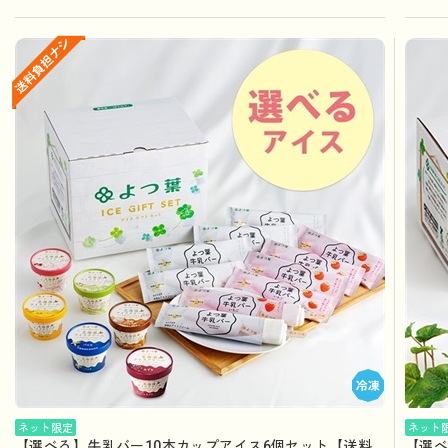
ネット限定
ネット
【選べる】牛乳バー10本カップアイス6個セット【送料
【選べ