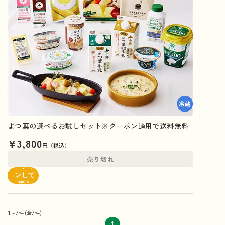
よつ葉の選べるお試しセット※クーポン適用で送料無料
¥3,800
円（税込）
売り切れ
ログイ
ンして
購入
1～7件
(全7件)
1