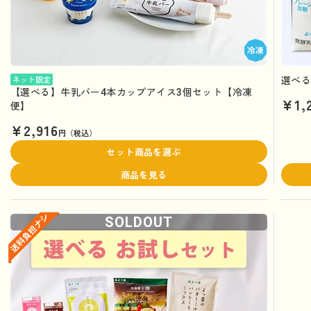
選べる
ネット限定
【選べる】牛乳バー4本カップアイス3個セット【冷凍
¥1,
便】
¥2,916
円（税込）
セット商品を選ぶ
商品を見る
SOLDOUT