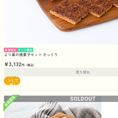
数量限定
ネット限定
よつ葉の焼菓子セット さっくり
¥3,132
円（税込）
売り切れ
ログイ
ンして
購入
SOLDOUT