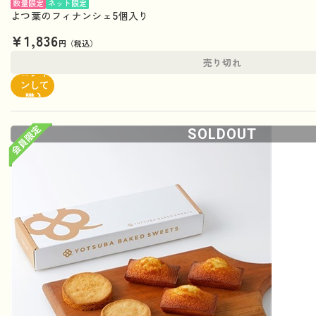
数量限定
ネット限定
よつ葉のフィナンシェ5個入り
¥1,836
円（税込）
売り切れ
ログイ
ンして
購入
SOLDOUT