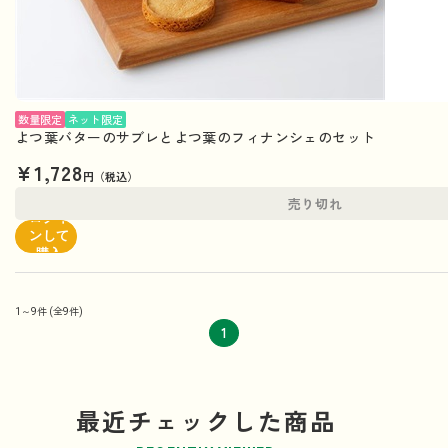
数量限定
ネット限定
よつ葉バターのサブレとよつ葉のフィナンシェのセット
¥1,728
円（税込）
売り切れ
ログイ
ンして
購入
1～9件
(全9件)
1
最近チェックした商品