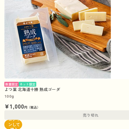
数量限定
ネット限定
よつ葉 北海道十勝 熟成ゴーダ
100g
¥1,000
円（税込）
売り切れ
ログイ
ンして