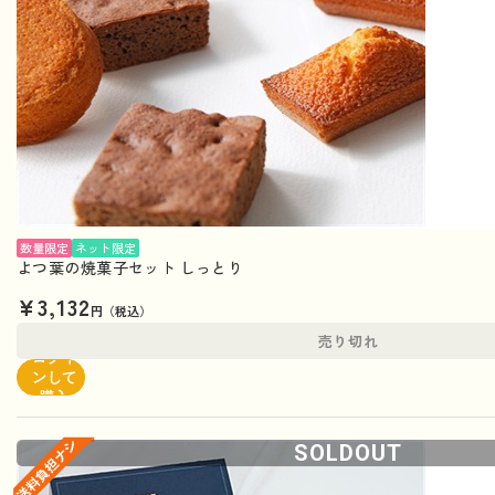
数量限定
ネット限定
よつ葉の焼菓子セット しっとり
¥3,132
円（税込）
売り切れ
ログイ
ンして
購入
SOLDOUT