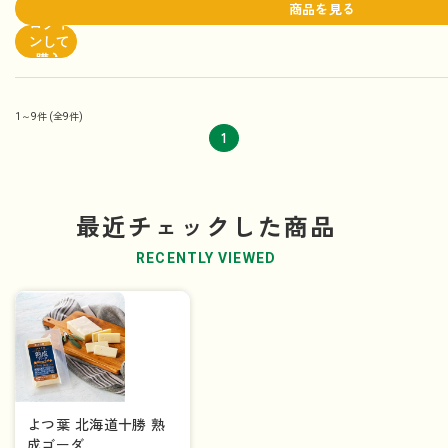
商品を見る
ログイ
ンして
購入
1～9件
(全9件)
1
最近チェックした商品
RECENTLY VIEWED
よつ葉 北海道十勝 熟
成ゴーダ