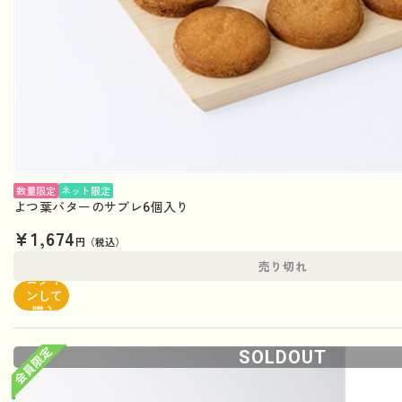
数量限定
ネット限定
よつ葉バターのサブレ6個入り
¥1,674
円（税込）
売り切れ
ログイ
ンして
購入
SOLDOUT