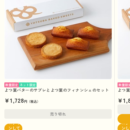
数量限定
ネット限定
数量限
よつ葉バターのサブレとよつ葉のフィナンシェのセット
よつ葉
¥1,728
¥1,
円（税込）
売り切れ
ログイ
ログ
ンして
ンし