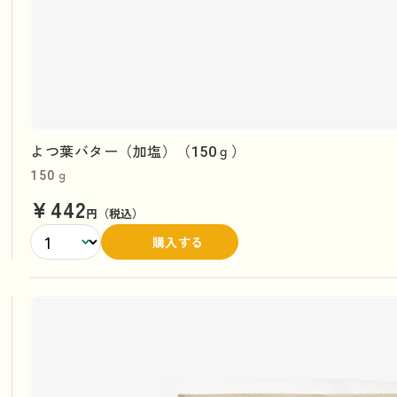
よつ葉バター（加塩）（150ｇ）
150ｇ
¥442
円（税込）
購入する