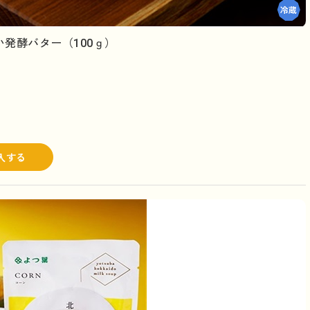
発酵バター（100ｇ）
入する