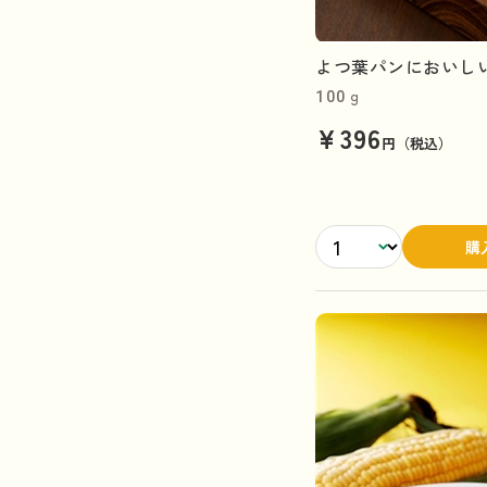
よつ葉パンにおいしい
100ｇ
¥396
円（税込）
購