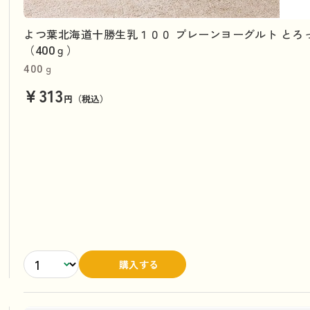
よつ葉北海道十勝生乳１００ プレーンヨーグルト とろ
（400ｇ）
400ｇ
¥313
円（税込）
購入する