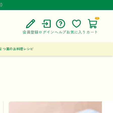
円）
円）
円）
0
会員登録
ログイン
ヘルプ
お気に入り
カート
ご利用ガイド
よつ葉のお料理レシピ
よくある質問
お問い合わせ