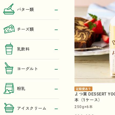
バター類
チーズ類
乳飲料
ヨーグルト
粉乳
定期便あり
よつ葉 DESSERT 
本（1ケース）
250g×6本
アイスクリーム