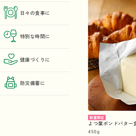
日々の食事に
特別な時間に
健康づくりに
防災備蓄に
数量限定
よつ葉ポンドバター食塩
450g