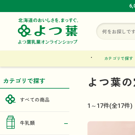
6
6
6
カテゴリで探す
よつ葉の
カテゴリで探す
すべての商品
1～17件
(全17件)
牛乳類