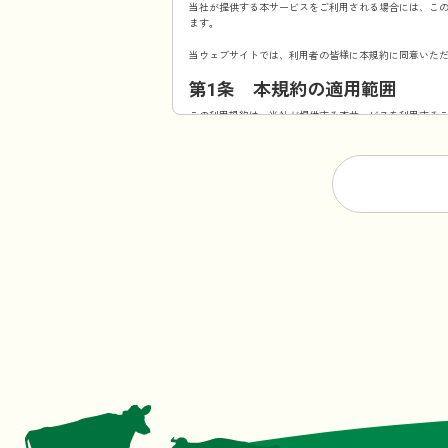
当社が提供する本サービスをご利用される場合には、こ
ます。
当ウェブサイトでは、利用者の皆様に本規約に同意いた
第1条 本規約の適用範囲
この利用規約は、当社が提供する本サービスを利用する
第2条 規約の変更・承諾
当社は、当社が必要と認めた場合、本規約を変更できる
通知します。ただし、法令上利用者の同意が必要となる
す。）で利用者の同意を得るものとします。
第3条 本サービスの提供時間
原則としては一日24時間、年中無休ですが、メンテナン
第4条 当ウェブサイトからの
本規約の変更以外にも当ウェブサイトが必要と判断した
前項の通知は、当ウェブサイト上に表示した時点で全て
第5条 著作権
当ウェブサイトで掲載されるいかなるコンテンツの音源
これらの権利を侵害する行為（複写、コピー、転載等）
目的の如何を問わず、当社のコンテンツの無断複製、無
のとします。