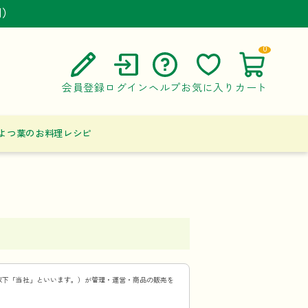
円）
円）
円）
0
会員登録
ログイン
ヘルプ
お気に入り
カート
ご利用ガイド
よつ葉のお料理レシピ
よくある質問
お問い合わせ
以下「当社」といいます。）が管理・運営・商品の販売を