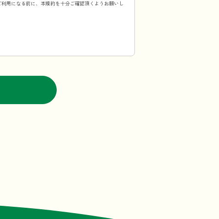
ご利用になる前に、本規約を十分ご確認頂くようお願いし
の掲示その他の適切な方法により周知し、または利用者に
る
が本規約の変更に合意したものとみなすことも含みま
の著作権等正当な権利者に帰属するものであり、利用者は
為が発見された場合には、当社は直ちに法的措置をとるも