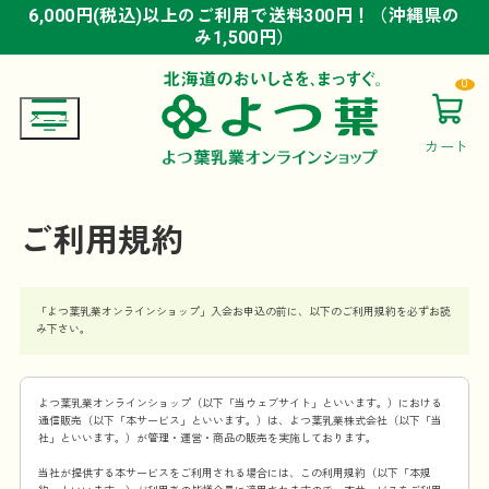
6,000円(税込)以上のご利用で送料300円！（沖縄県の
6,000円(税込)以上のご利用で送料300円！（沖縄県の
6,000円(税込)以上のご利用で送料300円！（沖縄県の
み1,500円）
み1,500円）
み1,500円）
0
カート
ご利用規約
「よつ葉乳業オンラインショップ」入会お申込の前に、以下のご利用規約を必ずお読
み下さい。
よつ葉乳業オンラインショップ（以下「当ウェブサイト」といいます。）における
通信販売（以下「本サービス」といいます。）は、よつ葉乳業株式会社（以下「当
社」といいます。）が管理・運営・商品の販売を実施しております。
当社が提供する本サービスをご利用される場合には、この利用規約（以下「本規