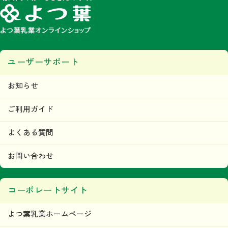
みなします。
第5条 著作権
当ウェブサイトで掲載されるいかなるコンテンツの音源、画像、デザイン等に関す
る著作権または商標権、その他の知的財産権は、すべて当社またはその他の著作権
等正当な権利者に帰属するものであり、利用者はこれらの権利を侵害する行為（複
写、コピー、転載等）を行わないものとします。
ユーザーサポート
目的の如何を問わず、当社のコンテンツの無断複製、無断転載その他の無断二次利
用行為等の国内及び国外の著作権法及びその他の法令により禁止される行為が発見
された場合には、当社は直ちに法的措置をとるものとします。
本条の規定に違反して第三者との間で何らかの紛争が生じた場合、当該利用者はそ
お知らせ
の責任と費用において、かかる紛争を解決するとともに、当社に何らの損害、損失
又は不利益等を与えないものとします。
ご利用ガイド
第6条 当ウェブサイトの利用者及び利用に関
して
よくある質問
利用者は、本規約及び当ウェブサイトが定める内容をすべて承諾されているものと
みなし、本規約に従って本サービスをご利用できるものとします。
お問い合わせ
「利用者」とは、当ウェブサイトにおいて商品の購入などを
行った人および会員登録を行った人をいいます。
当社は、利用者に対して本サービスの情報、本サービス運営
コーポレートサイト
上の事務連絡、新サービスの告知・広告等の配信、その他情
報の配信及び提供をＥメール、または、その他当社が適当と
よつ葉乳業ホームページ
判断する方法にて行います。
ただし、利用者が情報の配信及び提供を希望しない旨を、事