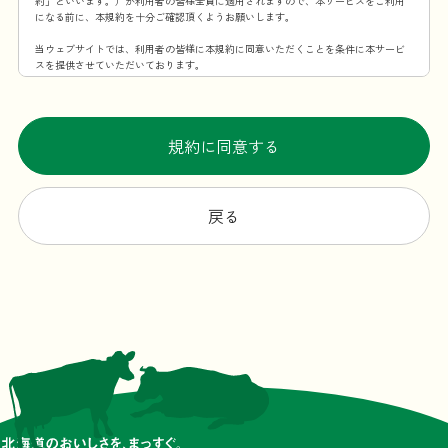
約」といいます。）が利用者の皆様全員に適用されますので、本サービスをご利用
になる前に、本規約を十分ご確認頂くようお願いします。
当ウェブサイトでは、利用者の皆様に本規約に同意いただくことを条件に本サービ
スを提供させていただいております。
第1条 本規約の適用範囲
この利用規約は、当社が提供する本サービスを利用することに伴う全ての事項に適
用するものとします。
規約に同意する
第2条 規約の変更・承諾
当社は、当社が必要と認めた場合、本規約を変更できるものとします。本規約を変
更する場合、変更後の本規約の施行時期および内容を当ウェブサイト上での掲示そ
戻る
の他の適切な方法により周知し、または利用者に通知します。ただし、法令上利用
者の同意が必要となるような内容の変更の場合、当社所定の方法（変更後、利用者
が本サービスを利用した場合に、利用者が本規約の変更に合意したものとみなすこ
とも含みます。）で利用者の同意を得るものとします。
第3条 本サービスの提供時間
原則としては一日24時間、年中無休ですが、メンテナンスなどの理由で本サービス
を一時中断する場合があります。
第4条 当ウェブサイトからの通知・表示内容
本規約の変更以外にも当ウェブサイトが必要と判断した場合、本サービスの利用者
に対し随時必要な事項を当ウェブサイト上に表示する形式で通知します。
前項の通知は、当ウェブサイト上に表示した時点で全ての利用者に通知したものと