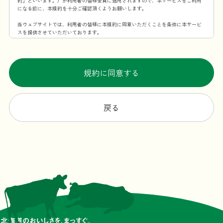
約」といいます。）が利用者の皆様全員に適用されますので、本サービスをご利用
になる前に、本規約を十分ご確認頂くようお願いします。
当ウェブサイトでは、利用者の皆様に本規約に同意いただくことを条件に本サービ
スを提供させていただいております。
第1条 本規約の適用範囲
この利用規約は、当社が提供する本サービスを利用することに伴う全ての事項に適
用するものとします。
規約に同意する
第2条 規約の変更・承諾
当社は、当社が必要と認めた場合、本規約を変更できるものとします。本規約を変
更する場合、変更後の本規約の施行時期および内容を当ウェブサイト上での掲示そ
戻る
の他の適切な方法により周知し、または利用者に通知します。ただし、法令上利用
者の同意が必要となるような内容の変更の場合、当社所定の方法（変更後、利用者
が本サービスを利用した場合に、利用者が本規約の変更に合意したものとみなすこ
とも含みます。）で利用者の同意を得るものとします。
第3条 本サービスの提供時間
原則としては一日24時間、年中無休ですが、メンテナンスなどの理由で本サービス
を一時中断する場合があります。
第4条 当ウェブサイトからの通知・表示内容
本規約の変更以外にも当ウェブサイトが必要と判断した場合、本サービスの利用者
に対し随時必要な事項を当ウェブサイト上に表示する形式で通知します。
前項の通知は、当ウェブサイト上に表示した時点で全ての利用者に通知したものと