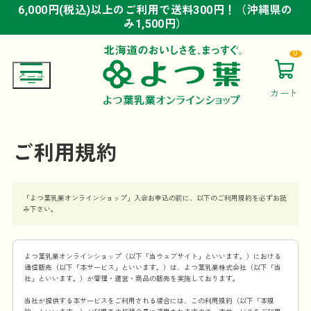
6,000円(税込)以上のご利用で送料300円！（沖縄県の
6,000円(税込)以上のご利用で送料300円！（沖縄県の
6,000円(税込)以上のご利用で送料300円！（沖縄県の
み1,500円）
み1,500円）
み1,500円）
0
カート
ご利用規約
「よつ葉乳業オンラインショップ」入会お申込の前に、以下のご利用規約を必ずお読
み下さい。
よつ葉乳業オンラインショップ（以下「当ウェブサイト」といいます。）における
通信販売（以下「本サービス」といいます。）は、よつ葉乳業株式会社（以下「当
社」といいます。）が管理・運営・商品の販売を実施しております。
当社が提供する本サービスをご利用される場合には、この利用規約（以下「本規