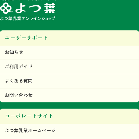
みなします。
第5条 著作権
当ウェブサイトで掲載されるいかなるコンテンツの音源、画像、デザイン等に関す
る著作権または商標権、その他の知的財産権は、すべて当社またはその他の著作権
等正当な権利者に帰属するものであり、利用者はこれらの権利を侵害する行為（複
写、コピー、転載等）を行わないものとします。
ユーザーサポート
目的の如何を問わず、当社のコンテンツの無断複製、無断転載その他の無断二次利
用行為等の国内及び国外の著作権法及びその他の法令により禁止される行為が発見
された場合には、当社は直ちに法的措置をとるものとします。
本条の規定に違反して第三者との間で何らかの紛争が生じた場合、当該利用者はそ
お知らせ
の責任と費用において、かかる紛争を解決するとともに、当社に何らの損害、損失
又は不利益等を与えないものとします。
ご利用ガイド
第6条 当ウェブサイトの利用者及び利用に関
して
よくある質問
利用者は、本規約及び当ウェブサイトが定める内容をすべて承諾されているものと
みなし、本規約に従って本サービスをご利用できるものとします。
お問い合わせ
「利用者」とは、当ウェブサイトにおいて商品の購入などを
行った人および会員登録を行った人をいいます。
当社は、利用者に対して本サービスの情報、本サービス運営
コーポレートサイト
上の事務連絡、新サービスの告知・広告等の配信、その他情
報の配信及び提供をＥメール、または、その他当社が適当と
よつ葉乳業ホームページ
判断する方法にて行います。
ただし、利用者が情報の配信及び提供を希望しない旨を、事