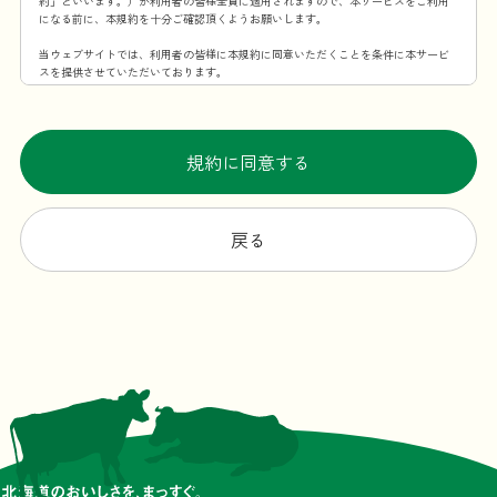
約」といいます。）が利用者の皆様全員に適用されますので、本サービスをご利用
になる前に、本規約を十分ご確認頂くようお願いします。
当ウェブサイトでは、利用者の皆様に本規約に同意いただくことを条件に本サービ
スを提供させていただいております。
第1条 本規約の適用範囲
この利用規約は、当社が提供する本サービスを利用することに伴う全ての事項に適
用するものとします。
規約に同意する
第2条 規約の変更・承諾
当社は、当社が必要と認めた場合、本規約を変更できるものとします。本規約を変
更する場合、変更後の本規約の施行時期および内容を当ウェブサイト上での掲示そ
戻る
の他の適切な方法により周知し、または利用者に通知します。ただし、法令上利用
者の同意が必要となるような内容の変更の場合、当社所定の方法（変更後、利用者
が本サービスを利用した場合に、利用者が本規約の変更に合意したものとみなすこ
とも含みます。）で利用者の同意を得るものとします。
第3条 本サービスの提供時間
原則としては一日24時間、年中無休ですが、メンテナンスなどの理由で本サービス
を一時中断する場合があります。
第4条 当ウェブサイトからの通知・表示内容
本規約の変更以外にも当ウェブサイトが必要と判断した場合、本サービスの利用者
に対し随時必要な事項を当ウェブサイト上に表示する形式で通知します。
前項の通知は、当ウェブサイト上に表示した時点で全ての利用者に通知したものと