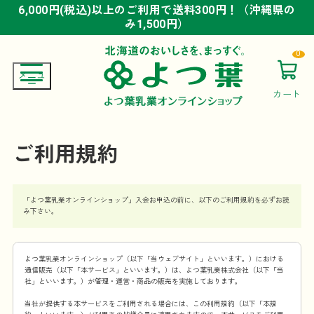
6,000円(税込)以上のご利用で送料300円！（沖縄県の
6,000円(税込)以上のご利用で送料300円！（沖縄県の
6,000円(税込)以上のご利用で送料300円！（沖縄県の
み1,500円）
み1,500円）
み1,500円）
0
カート
ご利用規約
「よつ葉乳業オンラインショップ」入会お申込の前に、以下のご利用規約を必ずお読
み下さい。
よつ葉乳業オンラインショップ（以下「当ウェブサイト」といいます。）における
通信販売（以下「本サービス」といいます。）は、よつ葉乳業株式会社（以下「当
社」といいます。）が管理・運営・商品の販売を実施しております。
当社が提供する本サービスをご利用される場合には、この利用規約（以下「本規