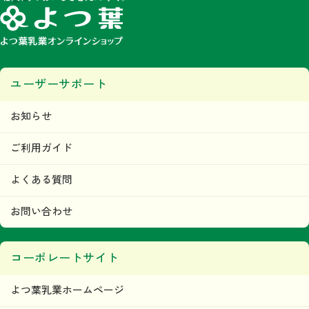
みなします。
第5条 著作権
当ウェブサイトで掲載されるいかなるコンテンツの音源、画像、デザイン等に関す
る著作権または商標権、その他の知的財産権は、すべて当社またはその他の著作権
等正当な権利者に帰属するものであり、利用者はこれらの権利を侵害する行為（複
写、コピー、転載等）を行わないものとします。
ユーザーサポート
目的の如何を問わず、当社のコンテンツの無断複製、無断転載その他の無断二次利
用行為等の国内及び国外の著作権法及びその他の法令により禁止される行為が発見
された場合には、当社は直ちに法的措置をとるものとします。
本条の規定に違反して第三者との間で何らかの紛争が生じた場合、当該利用者はそ
お知らせ
の責任と費用において、かかる紛争を解決するとともに、当社に何らの損害、損失
又は不利益等を与えないものとします。
ご利用ガイド
第6条 当ウェブサイトの利用者及び利用に関
して
よくある質問
利用者は、本規約及び当ウェブサイトが定める内容をすべて承諾されているものと
みなし、本規約に従って本サービスをご利用できるものとします。
お問い合わせ
「利用者」とは、当ウェブサイトにおいて商品の購入などを
行った人および会員登録を行った人をいいます。
当社は、利用者に対して本サービスの情報、本サービス運営
コーポレートサイト
上の事務連絡、新サービスの告知・広告等の配信、その他情
報の配信及び提供をＥメール、または、その他当社が適当と
よつ葉乳業ホームページ
判断する方法にて行います。
ただし、利用者が情報の配信及び提供を希望しない旨を、事