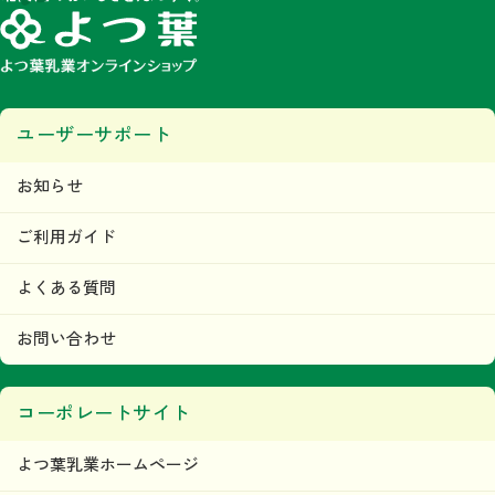
みなします。
第5条 著作権
当ウェブサイトで掲載されるいかなるコンテンツの音源、画像、デザイン等に関す
る著作権または商標権、その他の知的財産権は、すべて当社またはその他の著作権
等正当な権利者に帰属するものであり、利用者はこれらの権利を侵害する行為（複
写、コピー、転載等）を行わないものとします。
ユーザーサポート
目的の如何を問わず、当社のコンテンツの無断複製、無断転載その他の無断二次利
用行為等の国内及び国外の著作権法及びその他の法令により禁止される行為が発見
された場合には、当社は直ちに法的措置をとるものとします。
本条の規定に違反して第三者との間で何らかの紛争が生じた場合、当該利用者はそ
お知らせ
の責任と費用において、かかる紛争を解決するとともに、当社に何らの損害、損失
又は不利益等を与えないものとします。
ご利用ガイド
第6条 当ウェブサイトの利用者及び利用に関
して
よくある質問
利用者は、本規約及び当ウェブサイトが定める内容をすべて承諾されているものと
みなし、本規約に従って本サービスをご利用できるものとします。
お問い合わせ
「利用者」とは、当ウェブサイトにおいて商品の購入などを
行った人および会員登録を行った人をいいます。
当社は、利用者に対して本サービスの情報、本サービス運営
コーポレートサイト
上の事務連絡、新サービスの告知・広告等の配信、その他情
報の配信及び提供をＥメール、または、その他当社が適当と
よつ葉乳業ホームページ
判断する方法にて行います。
ただし、利用者が情報の配信及び提供を希望しない旨を、事