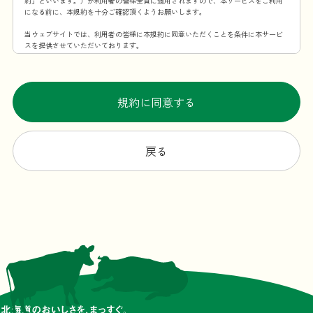
約」といいます。）が利用者の皆様全員に適用されますので、本サービスをご利用
になる前に、本規約を十分ご確認頂くようお願いします。
当ウェブサイトでは、利用者の皆様に本規約に同意いただくことを条件に本サービ
スを提供させていただいております。
第1条 本規約の適用範囲
この利用規約は、当社が提供する本サービスを利用することに伴う全ての事項に適
用するものとします。
規約に同意する
第2条 規約の変更・承諾
当社は、当社が必要と認めた場合、本規約を変更できるものとします。本規約を変
更する場合、変更後の本規約の施行時期および内容を当ウェブサイト上での掲示そ
戻る
の他の適切な方法により周知し、または利用者に通知します。ただし、法令上利用
者の同意が必要となるような内容の変更の場合、当社所定の方法（変更後、利用者
が本サービスを利用した場合に、利用者が本規約の変更に合意したものとみなすこ
とも含みます。）で利用者の同意を得るものとします。
第3条 本サービスの提供時間
原則としては一日24時間、年中無休ですが、メンテナンスなどの理由で本サービス
を一時中断する場合があります。
第4条 当ウェブサイトからの通知・表示内容
本規約の変更以外にも当ウェブサイトが必要と判断した場合、本サービスの利用者
に対し随時必要な事項を当ウェブサイト上に表示する形式で通知します。
前項の通知は、当ウェブサイト上に表示した時点で全ての利用者に通知したものと