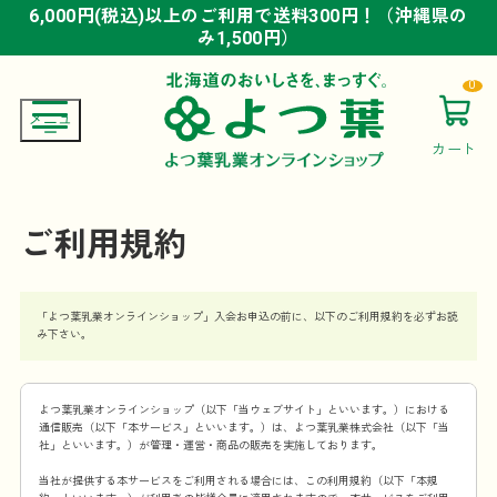
6,000円(税込)以上のご利用で送料300円！（沖縄県の
6,000円(税込)以上のご利用で送料300円！（沖縄県の
6,000円(税込)以上のご利用で送料300円！（沖縄県の
み1,500円）
み1,500円）
み1,500円）
0
カート
ご利用規約
「よつ葉乳業オンラインショップ」入会お申込の前に、以下のご利用規約を必ずお読
み下さい。
よつ葉乳業オンラインショップ（以下「当ウェブサイト」といいます。）における
通信販売（以下「本サービス」といいます。）は、よつ葉乳業株式会社（以下「当
社」といいます。）が管理・運営・商品の販売を実施しております。
当社が提供する本サービスをご利用される場合には、この利用規約（以下「本規