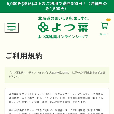
6,000円(税込)以上のご利用で送料300円！（沖縄県の
6,000円(税込)以上のご利用で送料300円！（沖縄県の
6,000円(税込)以上のご利用で送料300円！（沖縄県の
み1,500円）
み1,500円）
み1,500円）
0
カート
ご利用規約
「よつ葉乳業オンラインショップ」入会お申込の前に、以下のご利用規約を必ずお読
み下さい。
よつ葉乳業オンラインショップ（以下「当ウェブサイト」といいます。）における
通信販売（以下「本サービス」といいます。）は、よつ葉乳業株式会社（以下「当
社」といいます。）が管理・運営・商品の販売を実施しております。
当社が提供する本サービスをご利用される場合には、この利用規約（以下「本規