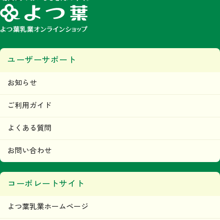
みなします。
第5条 著作権
当ウェブサイトで掲載されるいかなるコンテンツの音源、画像、デザイン等に関す
る著作権または商標権、その他の知的財産権は、すべて当社またはその他の著作権
等正当な権利者に帰属するものであり、利用者はこれらの権利を侵害する行為（複
写、コピー、転載等）を行わないものとします。
ユーザーサポート
目的の如何を問わず、当社のコンテンツの無断複製、無断転載その他の無断二次利
用行為等の国内及び国外の著作権法及びその他の法令により禁止される行為が発見
された場合には、当社は直ちに法的措置をとるものとします。
本条の規定に違反して第三者との間で何らかの紛争が生じた場合、当該利用者はそ
お知らせ
の責任と費用において、かかる紛争を解決するとともに、当社に何らの損害、損失
又は不利益等を与えないものとします。
ご利用ガイド
第6条 当ウェブサイトの利用者及び利用に関
して
よくある質問
利用者は、本規約及び当ウェブサイトが定める内容をすべて承諾されているものと
みなし、本規約に従って本サービスをご利用できるものとします。
お問い合わせ
「利用者」とは、当ウェブサイトにおいて商品の購入などを
行った人および会員登録を行った人をいいます。
当社は、利用者に対して本サービスの情報、本サービス運営
コーポレートサイト
上の事務連絡、新サービスの告知・広告等の配信、その他情
報の配信及び提供をＥメール、または、その他当社が適当と
よつ葉乳業ホームページ
判断する方法にて行います。
ただし、利用者が情報の配信及び提供を希望しない旨を、事