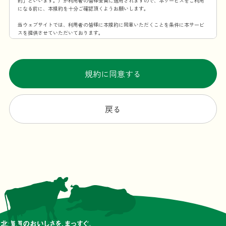
約」といいます。）が利用者の皆様全員に適用されますので、本サービスをご利用
になる前に、本規約を十分ご確認頂くようお願いします。
当ウェブサイトでは、利用者の皆様に本規約に同意いただくことを条件に本サービ
スを提供させていただいております。
第1条 本規約の適用範囲
この利用規約は、当社が提供する本サービスを利用することに伴う全ての事項に適
用するものとします。
規約に同意する
第2条 規約の変更・承諾
当社は、当社が必要と認めた場合、本規約を変更できるものとします。本規約を変
更する場合、変更後の本規約の施行時期および内容を当ウェブサイト上での掲示そ
戻る
の他の適切な方法により周知し、または利用者に通知します。ただし、法令上利用
者の同意が必要となるような内容の変更の場合、当社所定の方法（変更後、利用者
が本サービスを利用した場合に、利用者が本規約の変更に合意したものとみなすこ
とも含みます。）で利用者の同意を得るものとします。
第3条 本サービスの提供時間
原則としては一日24時間、年中無休ですが、メンテナンスなどの理由で本サービス
を一時中断する場合があります。
第4条 当ウェブサイトからの通知・表示内容
本規約の変更以外にも当ウェブサイトが必要と判断した場合、本サービスの利用者
に対し随時必要な事項を当ウェブサイト上に表示する形式で通知します。
前項の通知は、当ウェブサイト上に表示した時点で全ての利用者に通知したものと