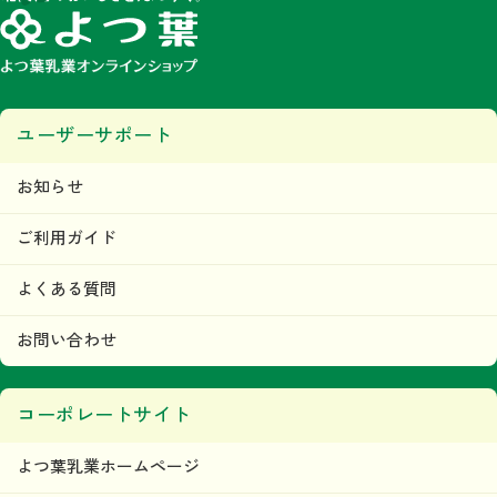
みなします。
第5条 著作権
当ウェブサイトで掲載されるいかなるコンテンツの音源、画像、デザイン等に関す
る著作権または商標権、その他の知的財産権は、すべて当社またはその他の著作権
等正当な権利者に帰属するものであり、利用者はこれらの権利を侵害する行為（複
写、コピー、転載等）を行わないものとします。
ユーザーサポート
目的の如何を問わず、当社のコンテンツの無断複製、無断転載その他の無断二次利
用行為等の国内及び国外の著作権法及びその他の法令により禁止される行為が発見
された場合には、当社は直ちに法的措置をとるものとします。
本条の規定に違反して第三者との間で何らかの紛争が生じた場合、当該利用者はそ
お知らせ
の責任と費用において、かかる紛争を解決するとともに、当社に何らの損害、損失
又は不利益等を与えないものとします。
ご利用ガイド
第6条 当ウェブサイトの利用者及び利用に関
して
よくある質問
利用者は、本規約及び当ウェブサイトが定める内容をすべて承諾されているものと
みなし、本規約に従って本サービスをご利用できるものとします。
お問い合わせ
「利用者」とは、当ウェブサイトにおいて商品の購入などを
行った人および会員登録を行った人をいいます。
当社は、利用者に対して本サービスの情報、本サービス運営
コーポレートサイト
上の事務連絡、新サービスの告知・広告等の配信、その他情
報の配信及び提供をＥメール、または、その他当社が適当と
よつ葉乳業ホームページ
判断する方法にて行います。
ただし、利用者が情報の配信及び提供を希望しない旨を、事