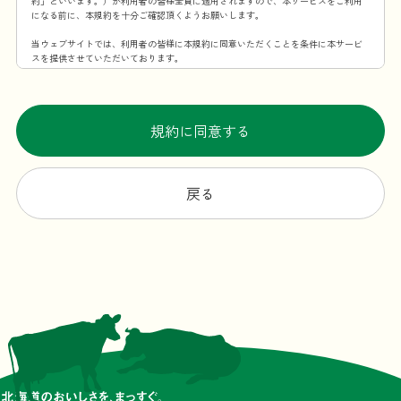
約」といいます。）が利用者の皆様全員に適用されますので、本サービスをご利用
になる前に、本規約を十分ご確認頂くようお願いします。
当ウェブサイトでは、利用者の皆様に本規約に同意いただくことを条件に本サービ
スを提供させていただいております。
第1条 本規約の適用範囲
この利用規約は、当社が提供する本サービスを利用することに伴う全ての事項に適
用するものとします。
規約に同意する
第2条 規約の変更・承諾
当社は、当社が必要と認めた場合、本規約を変更できるものとします。本規約を変
更する場合、変更後の本規約の施行時期および内容を当ウェブサイト上での掲示そ
戻る
の他の適切な方法により周知し、または利用者に通知します。ただし、法令上利用
者の同意が必要となるような内容の変更の場合、当社所定の方法（変更後、利用者
が本サービスを利用した場合に、利用者が本規約の変更に合意したものとみなすこ
とも含みます。）で利用者の同意を得るものとします。
第3条 本サービスの提供時間
原則としては一日24時間、年中無休ですが、メンテナンスなどの理由で本サービス
を一時中断する場合があります。
第4条 当ウェブサイトからの通知・表示内容
本規約の変更以外にも当ウェブサイトが必要と判断した場合、本サービスの利用者
に対し随時必要な事項を当ウェブサイト上に表示する形式で通知します。
前項の通知は、当ウェブサイト上に表示した時点で全ての利用者に通知したものと