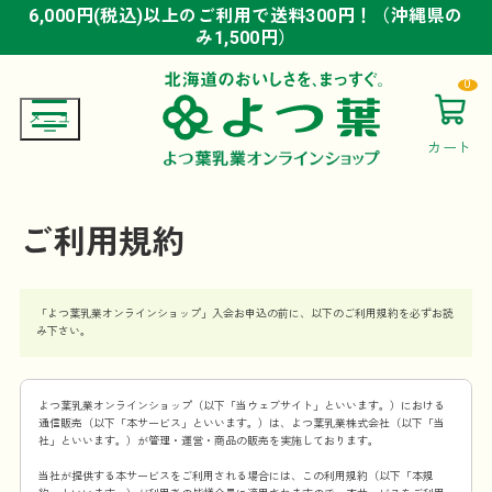
6,000円(税込)以上のご利用で送料300円！（沖縄県の
6,000円(税込)以上のご利用で送料300円！（沖縄県の
6,000円(税込)以上のご利用で送料300円！（沖縄県の
み1,500円）
み1,500円）
み1,500円）
0
カート
ご利用規約
「よつ葉乳業オンラインショップ」入会お申込の前に、以下のご利用規約を必ずお読
み下さい。
よつ葉乳業オンラインショップ（以下「当ウェブサイト」といいます。）における
通信販売（以下「本サービス」といいます。）は、よつ葉乳業株式会社（以下「当
社」といいます。）が管理・運営・商品の販売を実施しております。
当社が提供する本サービスをご利用される場合には、この利用規約（以下「本規