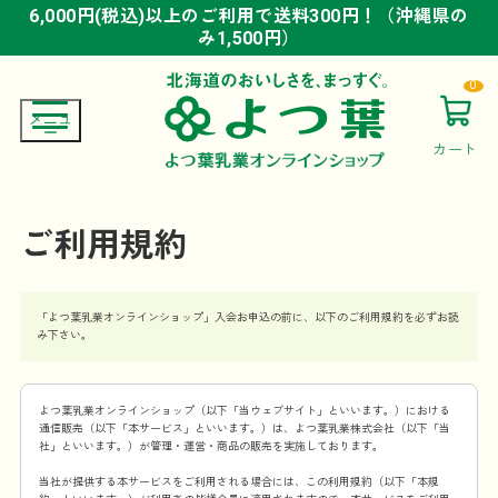
6,000円(税込)以上のご利用で送料300円！（沖縄県の
6,000円(税込)以上のご利用で送料300円！（沖縄県の
6,000円(税込)以上のご利用で送料300円！（沖縄県の
み1,500円）
み1,500円）
み1,500円）
0
カート
ご利用規約
「よつ葉乳業オンラインショップ」入会お申込の前に、以下のご利用規約を必ずお読
み下さい。
よつ葉乳業オンラインショップ（以下「当ウェブサイト」といいます。）における
通信販売（以下「本サービス」といいます。）は、よつ葉乳業株式会社（以下「当
社」といいます。）が管理・運営・商品の販売を実施しております。
当社が提供する本サービスをご利用される場合には、この利用規約（以下「本規