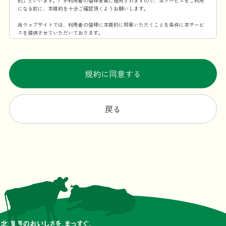
約」といいます。）が利用者の皆様全員に適用されますので、本サービスをご利用
になる前に、本規約を十分ご確認頂くようお願いします。
当ウェブサイトでは、利用者の皆様に本規約に同意いただくことを条件に本サービ
スを提供させていただいております。
第1条 本規約の適用範囲
この利用規約は、当社が提供する本サービスを利用することに伴う全ての事項に適
用するものとします。
規約に同意する
第2条 規約の変更・承諾
当社は、当社が必要と認めた場合、本規約を変更できるものとします。本規約を変
更する場合、変更後の本規約の施行時期および内容を当ウェブサイト上での掲示そ
戻る
の他の適切な方法により周知し、または利用者に通知します。ただし、法令上利用
者の同意が必要となるような内容の変更の場合、当社所定の方法（変更後、利用者
が本サービスを利用した場合に、利用者が本規約の変更に合意したものとみなすこ
とも含みます。）で利用者の同意を得るものとします。
第3条 本サービスの提供時間
原則としては一日24時間、年中無休ですが、メンテナンスなどの理由で本サービス
を一時中断する場合があります。
第4条 当ウェブサイトからの通知・表示内容
本規約の変更以外にも当ウェブサイトが必要と判断した場合、本サービスの利用者
に対し随時必要な事項を当ウェブサイト上に表示する形式で通知します。
前項の通知は、当ウェブサイト上に表示した時点で全ての利用者に通知したものと