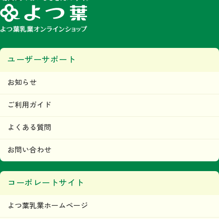
みなします。
第5条 著作権
当ウェブサイトで掲載されるいかなるコンテンツの音源、画像、デザイン等に関す
る著作権または商標権、その他の知的財産権は、すべて当社またはその他の著作権
等正当な権利者に帰属するものであり、利用者はこれらの権利を侵害する行為（複
写、コピー、転載等）を行わないものとします。
ユーザーサポート
目的の如何を問わず、当社のコンテンツの無断複製、無断転載その他の無断二次利
用行為等の国内及び国外の著作権法及びその他の法令により禁止される行為が発見
された場合には、当社は直ちに法的措置をとるものとします。
本条の規定に違反して第三者との間で何らかの紛争が生じた場合、当該利用者はそ
お知らせ
の責任と費用において、かかる紛争を解決するとともに、当社に何らの損害、損失
又は不利益等を与えないものとします。
ご利用ガイド
第6条 当ウェブサイトの利用者及び利用に関
して
よくある質問
利用者は、本規約及び当ウェブサイトが定める内容をすべて承諾されているものと
みなし、本規約に従って本サービスをご利用できるものとします。
お問い合わせ
「利用者」とは、当ウェブサイトにおいて商品の購入などを
行った人および会員登録を行った人をいいます。
当社は、利用者に対して本サービスの情報、本サービス運営
コーポレートサイト
上の事務連絡、新サービスの告知・広告等の配信、その他情
報の配信及び提供をＥメール、または、その他当社が適当と
よつ葉乳業ホームページ
判断する方法にて行います。
ただし、利用者が情報の配信及び提供を希望しない旨を、事