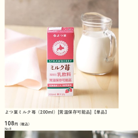
よつ葉ミルク苺（200ml）[常温保存可能品]【単品】
108
円（税込）
No.
8