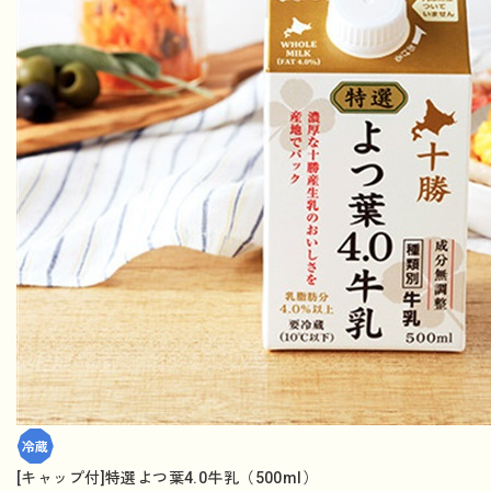
[キャップ付]特選よつ葉4.0牛乳（500ml）