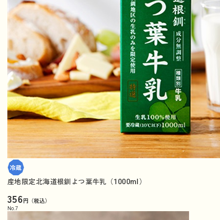
産地限定北海道根釧よつ葉牛乳（1000ml）
356
円（税込）
No.
7