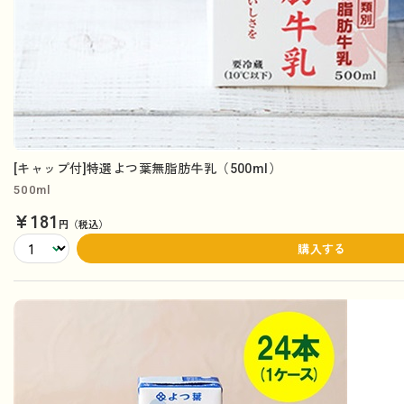
[キャップ付]特選よつ葉無脂肪牛乳（500ml）
500ml
¥181
円（税込）
購入する