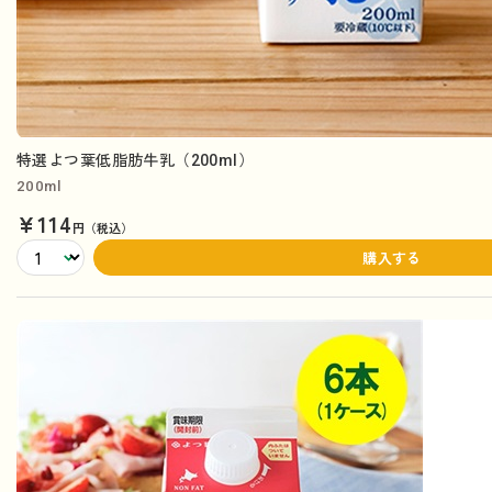
特選よつ葉低脂肪牛乳（200ml）
200ml
¥114
円（税込）
購入する