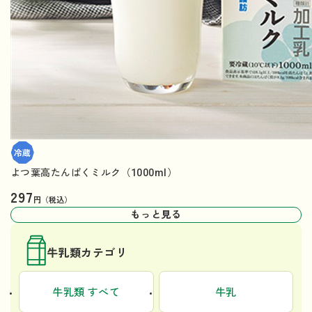
よつ葉高たんぱくミルク（1000ml）
297
円（税込）
もっと見る
牛乳類カテゴリ
牛乳類 すべて
牛乳