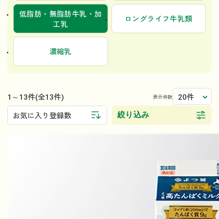
低脂肪・無脂肪牛乳・加
ロングライフ牛乳類
工乳
濃縮乳
1～13件
20件
(全13件)
表示件数
絞り込み
お気に入り登録数