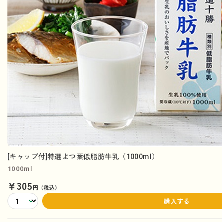
[キャップ付]特選よつ葉低脂肪牛乳（1000ml）
1000ml
¥305
円（税込）
購入する