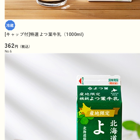
[キャップ付]特選よつ葉牛乳（1000ml)
362
円（税込）
No.
6