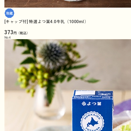
[キャップ付] 特選よつ葉4.0牛乳（1000ml）
373
円（税込）
No.
4