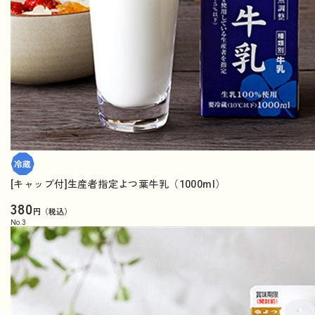
[キャップ付]生産者指定よつ葉牛乳（1000ml）
380
円（税込）
No.
3