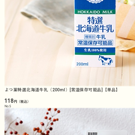
よつ葉特選北海道牛乳（200ml）[常温保存可能品]【単品】
118
円（税込）
No.
5