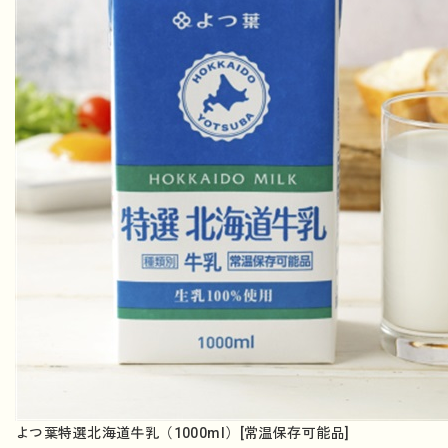
よつ葉特選北海道牛乳（1000ml）[常温保存可能品]