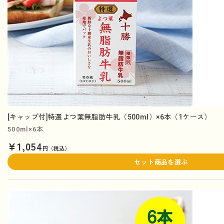
[キャップ付]特選よつ葉無脂肪牛乳（500ml）×6本（1ケース）
500ml×6本
¥1,054
円（税込）
セット商品を選ぶ