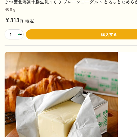
よつ葉北海道十勝生乳１００ プレーンヨーグルト とろっとなめらか 
400ｇ
¥313
円（税込）
購入する