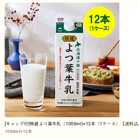
[キャップ付]特選よつ葉牛乳（1000ml)×12本（1ケース）【送料
1000ml×12本