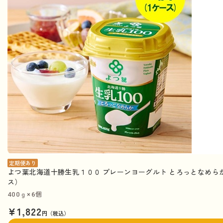
定期便あり
よつ葉北海道十勝生乳１００ プレーンヨーグルト とろっとなめらか 
ス）
400ｇ×6個
¥1,822
円（税込）