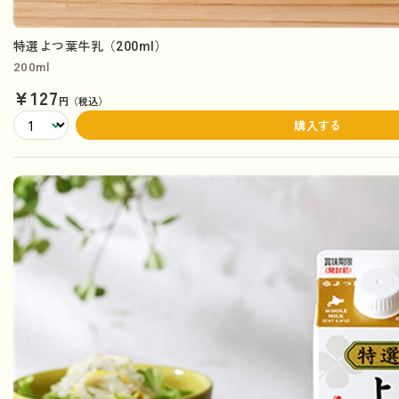
特選よつ葉牛乳（200ml）
200ml
¥127
円（税込）
購入する