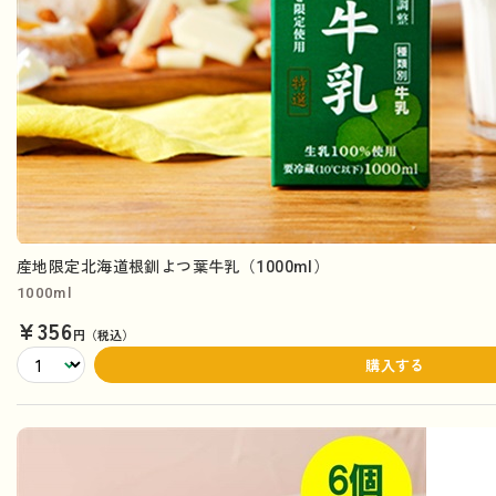
産地限定北海道根釧よつ葉牛乳（1000ml）
1000ml
¥356
円（税込）
購入する