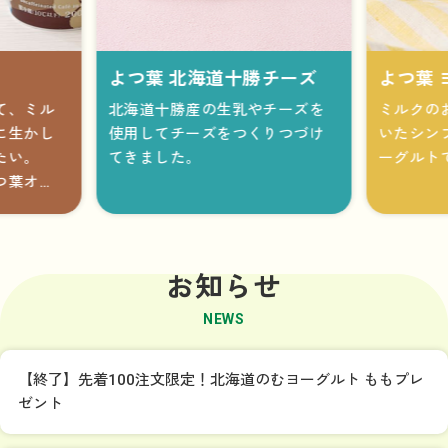
よつ葉 北海道十勝チーズ
よつ葉 
て、ミル
北海道十勝産の生乳やチーズを
ミルクの
に生かし
使用してチーズをつくりつづけ
いたシン
たい。
てきました。
ーグルト
つ葉オ
お知らせ
NEWS
【終了】先着100注文限定！北海道のむヨーグルト ももプレ
ゼント