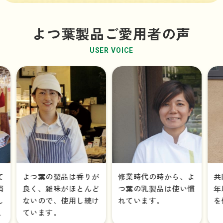
よつ葉製品ご愛用者の声
USER VOICE
ピ♪と
ピ♪と
ヨーグルトクリームのクレープブーケ
おうちでできる！北海道♪バターサンド
シーザーサラダ風 北海道♪ドレッシング
野菜のミルクチヂミ
トマトとなすとクリームチーズのキッシュ
いちごのカップケーキ
スープお惣菜
アイスクリーム
北海
バタ
ごろ
夏野
ヨー
パイ
北海
北海
いしい
いしい
のワン
のワン
チーズ＆
ミルクたっぷり おかずレシピ
よつ
シピ
北海道牛しゃぶサラダ クリームチーズだれ
キム
一覧を見る
よつ葉の製品は香りが
修業時代の時から、よ
共同購入
一覧を見る
良く、雑味がほとんど
つ葉の乳製品は使い慣
年以上、
ないので、使用し続け
れています。
を使用し
ています。